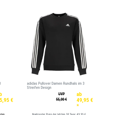
3
adidas Pullover Damen Rundhals im 3
Streifen Design
b
ab
UVP
5,95 €
49,95 €
55,00 €
*
sten
Niedrigster Preis der letzten 30 Tage:
49,95 €