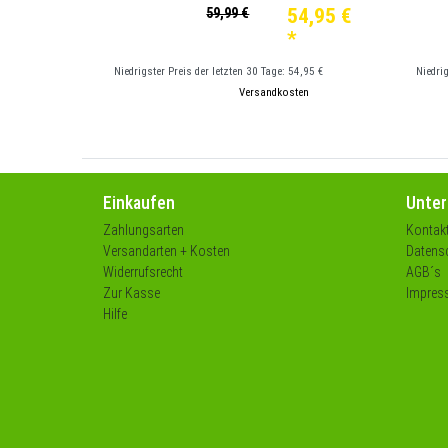
54,95 €
59,99 €
*
Niedrigster Preis der letzten 30 Tage:
54,95 €
Niedri
*
inkl. ges. MwSt.
zzgl.
Versandkosten
*
in
Einkaufen
Unte
Zahlungsarten
Kontak
Versandarten + Kosten
Datensc
Widerrufsrecht
AGB´s
Zur Kasse
Impres
Hilfe