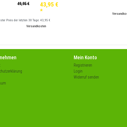
43,95 €
49,95 €
*
*
inkl. ges. MwSt.
zzgl.
Versandko
gster Preis der letzten 30 Tage:
43,95 €
kl. ges. MwSt.
zzgl.
Versandkosten
rnehmen
Mein Konto
t
Registrieren
hutzerklärung
Login
Widerruf senden
sum