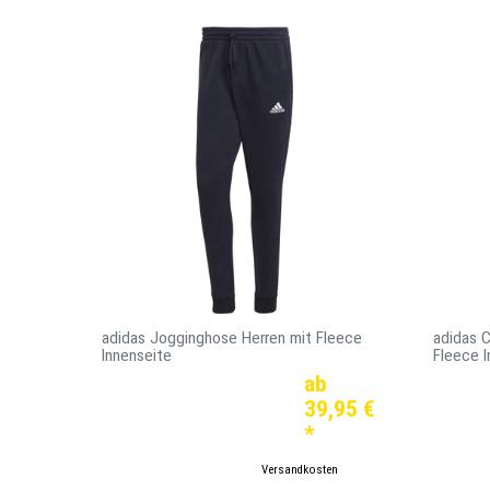
adidas Jogginghose Herren mit Fleece
adidas C
Innenseite
Fleece I
ab
39,95 €
*
*
in
*
inkl. ges. MwSt.
zzgl.
Versandkosten