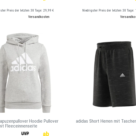
*
gster Preis der letzten 30 Tage:
29,99 €
Niedrigster Preis der letzten 30 Tage:
kl. ges. MwSt.
zzgl.
Versandkosten
*
inkl. ges. MwSt.
zzgl.
Versandko
apuzenpullover Hoodie Pullover
adidas Short Herren mit Tasche
it Fleeceinnenseite
ab
UVP