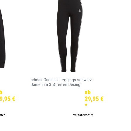
adidas Originals Leggings schwarz
Damen im 3 Streifen Desing
b
ab
9,95 €
29,95 €
*
sten
*
inkl. ges. MwSt.
zzgl.
Versandkosten