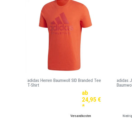
adidas Herren Baumwoll SID Branded Tee
adidas J
T-Shirt
Baumwol
ab
24,95 €
*
*
inkl. ges. MwSt.
zzgl.
Versandkosten
Niedri
*
in