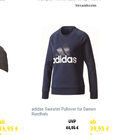
*
inkl. ges. MwSt.
zzgl.
Versandkosten
adidas Sweater Pullover für Damen
Rundhals
ab
ab
UVP
16,95 €
39,95 €
44,95 €