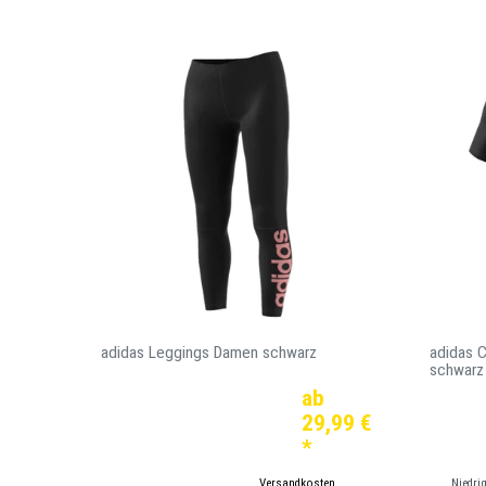
adidas Leggings Damen schwarz
adidas C
schwarz
ab
29,99 €
*
*
inkl. ges. MwSt.
zzgl.
Versandkosten
Niedri