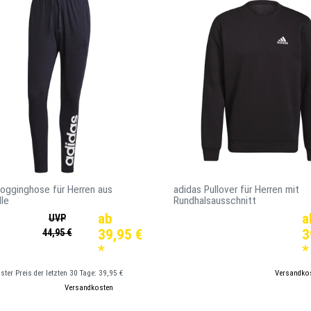
ogginghose für Herren aus
adidas Pullover für Herren mit
le
Rundhalsausschnitt
ab
a
UVP
39,95 €
3
44,95 €
*
*
gster Preis der letzten 30 Tage:
39,95 €
*
inkl. ges. MwSt.
zzgl.
Versandko
kl. ges. MwSt.
zzgl.
Versandkosten