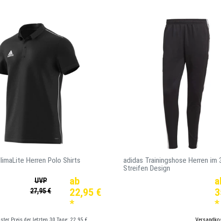
limaLite Herren Polo Shirts
adidas Trainingshose Herren im 
Streifen Design
ab
a
UVP
22,95 €
3
27,95 €
*
*
gster Preis der letzten 30 Tage:
22,95 €
*
inkl. ges. MwSt.
zzgl.
Versandko