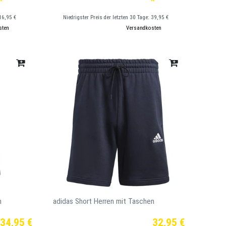
*
*
16,95 €
Niedrigster Preis der letzten 30 Tage:
39,95 €
sten
*
inkl. ges. MwSt.
zzgl.
Versandkosten
n
adidas Short Herren mit Taschen
34,95 €
32,95 €