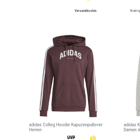
*
*
inkl. ges. MwSt.
zzgl.
Versandkosten
Niedri
*
in
adidas Colleg Hoodie Kapuzenpullover
adidas K
Herren
Damen m
ab
UVP