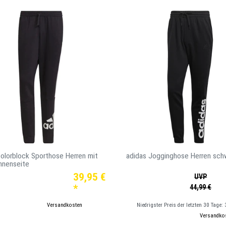
olorblock Sporthose Herren mit
adidas Jogginghose Herren sch
nnenseite
39,95 €
UVP
*
44,99 €
kl. ges. MwSt.
zzgl.
Versandkosten
Niedrigster Preis der letzten 30 Tage:
*
inkl. ges. MwSt.
zzgl.
Versandko