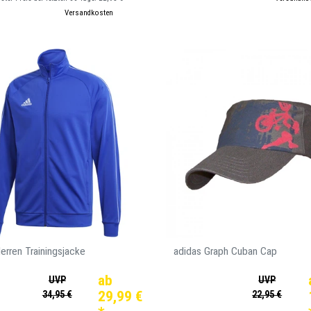
kl. ges. MwSt.
zzgl.
Versandkosten
erren Trainingsjacke
adidas Graph Cuban Cap
ab
UVP
UVP
29,99 €
34,95 €
22,95 €