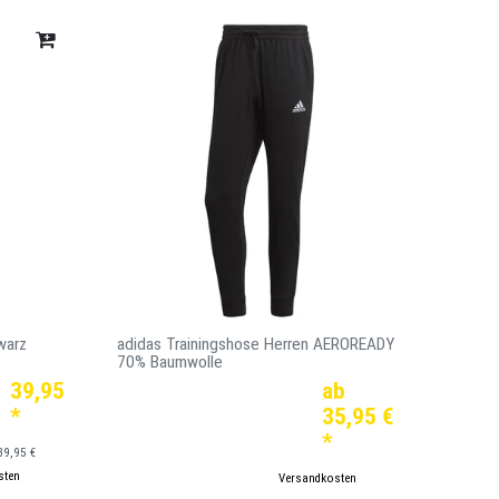
warz
adidas Trainingshose Herren AEROREADY
70% Baumwolle
39,95 €
ab
*
35,95 €
*
39,95 €
sten
*
inkl. ges. MwSt.
zzgl.
Versandkosten