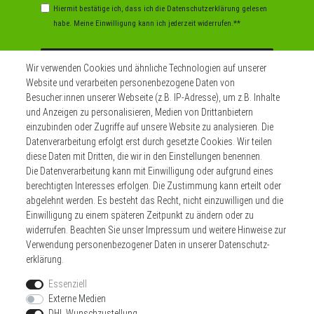
Hiermit bestätige ich, dass ich die
Daten­schutz­erklärung
gelesen
habe. Meine Einwilligung kann ich jederzeit widerrufen.**
Abonnieren
Wir verwenden Cookies und ähnliche Technologien auf unserer
Website und verarbeiten personenbezogene Daten von
** Hierbei handelt es sich um ein Pflichtfeld.
Besucher:innen unserer Webseite (z.B. IP-Adresse), um z.B. Inhalte
und Anzeigen zu personalisieren, Medien von Drittanbietern
einzubinden oder Zugriffe auf unsere Website zu analysieren. Die
Datenverarbeitung erfolgt erst durch gesetzte Cookies. Wir teilen
Widerrufs­recht
Impressum
diese Daten mit Dritten, die wir in den Einstellungen benennen.
Die Datenverarbeitung kann mit Einwilligung oder aufgrund eines
berechtigten Interesses erfolgen. Die Zustimmung kann erteilt oder
Daten­schutz­erklärung
AGB
Kontakt
abgelehnt werden. Es besteht das Recht, nicht einzuwilligen und die
Einwilligung zu einem späteren Zeitpunkt zu ändern oder zu
Zahlen sie bequem per
widerrufen. Beachten Sie unser
Impressum
und weitere Hinweise zur
Verwendung personenbezogener Daten in unserer
Daten­schutz­
erklärung
.
Essenziell
Externe Medien
DHL Wunschzustellung