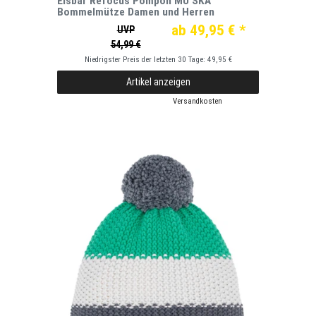
Eisbär Refocus Pompon MÜ SKA
Bommelmütze Damen und Herren
ab 49,95 € *
UVP
54,99 €
Niedrigster Preis der letzten 30 Tage:
49,95 €
Artikel anzeigen
*
inkl. ges. MwSt.
zzgl.
Versandkosten