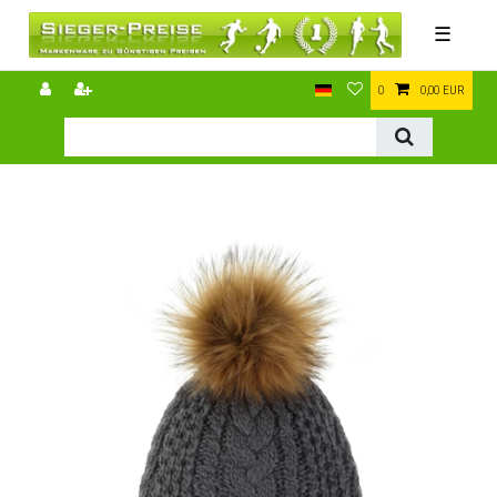
☰
0
0,00 EUR