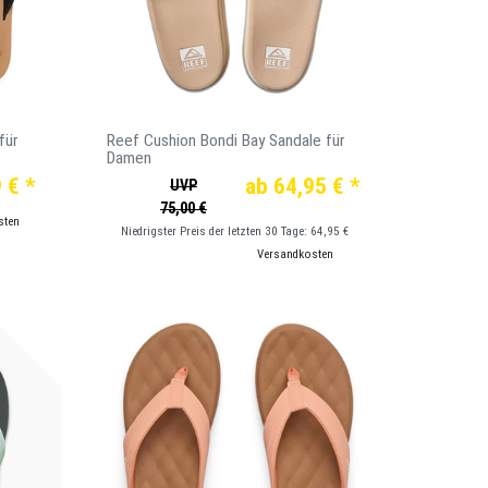
für
Reef Cushion Bondi Bay Sandale für
Damen
 € *
ab 64,95 € *
UVP
75,00 €
sten
Niedrigster Preis der letzten 30 Tage:
64,95 €
*
inkl. ges. MwSt.
zzgl.
Versandkosten