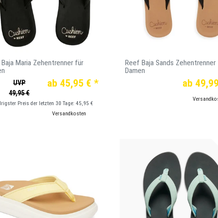
 Baja Maria Zehentrenner für
Reef Baja Sands Zehentrenner 
en
Damen
ab 45,95 € *
ab 49,99
UVP
49,95 €
*
inkl. ges. MwSt.
zzgl.
Versandko
drigster Preis der letzten 30 Tage:
45,95 €
*
inkl. ges. MwSt.
zzgl.
Versandkosten