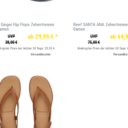
 Ginger Flip Flops Zehentrenner
Reef SANTA ANA Zehentrenner
Damen
Damen
ab 29,95 € *
ab 64,9
UVP
UVP
38,00 €
75,00 €
drigster Preis der letzten 30 Tage:
29,95 €
Niedrigster Preis der letzten 30 Tage:
*
inkl. ges. MwSt.
zzgl.
Versandkosten
*
inkl. ges. MwSt.
zzgl.
Versandko