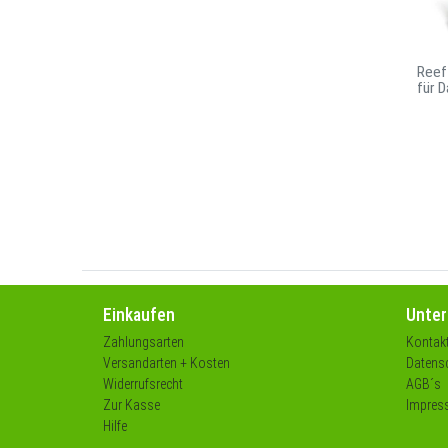
Reef
für 
Einkaufen
Unte
Zahlungsarten
Kontak
Versandarten + Kosten
Datensc
Widerrufsrecht
AGB´s
Zur Kasse
Impres
Hilfe