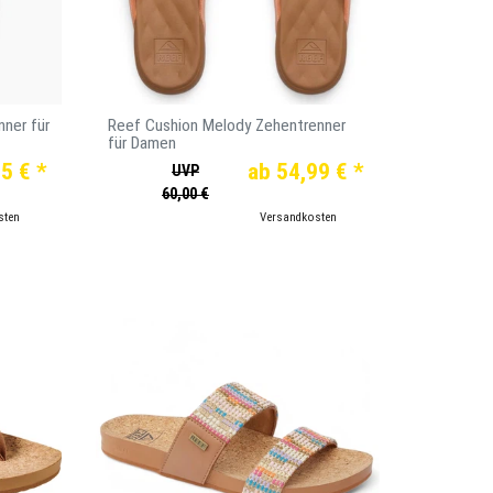
ner für
Reef Cushion Melody Zehentrenner
für Damen
5 € *
ab 54,99 € *
UVP
60,00 €
sten
*
inkl. ges. MwSt.
zzgl.
Versandkosten