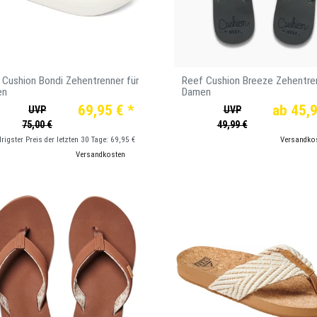
 Cushion Bondi Zehentrenner für
Reef Cushion Breeze Zehentren
en
Damen
69,95 € *
ab 45,9
UVP
UVP
75,00 €
49,99 €
drigster Preis der letzten 30 Tage:
69,95 €
*
inkl. ges. MwSt.
zzgl.
Versandko
*
inkl. ges. MwSt.
zzgl.
Versandkosten