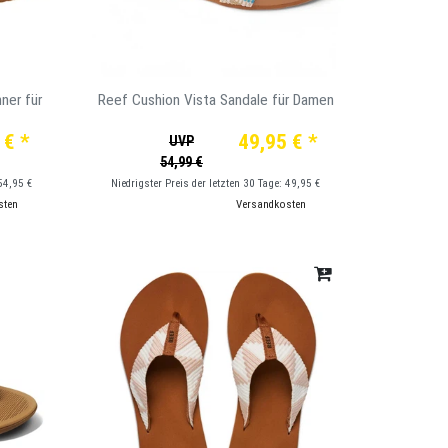
ner für
Reef Cushion Vista Sandale für Damen
 € *
49,95 € *
UVP
54,99 €
54,95 €
Niedrigster Preis der letzten 30 Tage:
49,95 €
sten
*
inkl. ges. MwSt.
zzgl.
Versandkosten