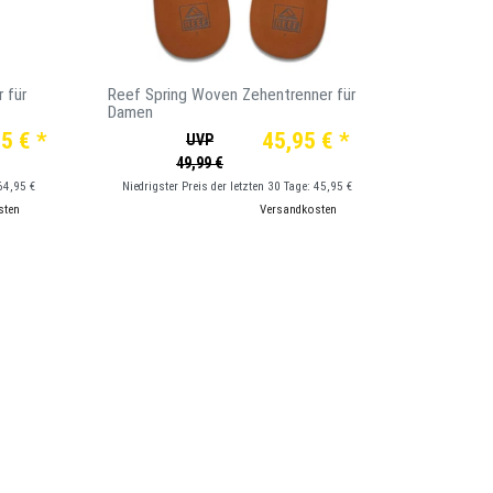
 für
Reef Spring Woven Zehentrenner für
Damen
5 € *
45,95 € *
UVP
49,99 €
64,95 €
Niedrigster Preis der letzten 30 Tage:
45,95 €
sten
*
inkl. ges. MwSt.
zzgl.
Versandkosten