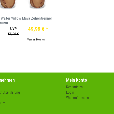
 Water Willow Maya Zehentrenner
Damen
49,99 € *
UVP
55,00 €
*
inkl. ges. MwSt.
zzgl.
Versandkosten
rnehmen
Mein Konto
t
Registrieren
hutzerklärung
Login
Widerruf senden
sum