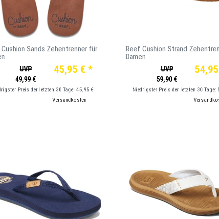
 Cushion Sands Zehentrenner für
Reef Cushion Strand Zehentren
en
Damen
45,95 € *
54,95
UVP
UVP
49,99 €
59,90 €
drigster Preis der letzten 30 Tage:
45,95 €
Niedrigster Preis der letzten 30 Tage:
*
inkl. ges. MwSt.
zzgl.
Versandkosten
*
inkl. ges. MwSt.
zzgl.
Versandko