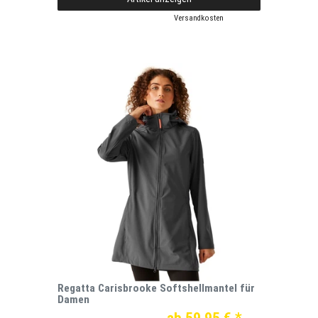
*
inkl. ges. MwSt.
zzgl.
Versandkosten
Regatta Carisbrooke Softshellmantel für
Damen
ab 59,95 € *