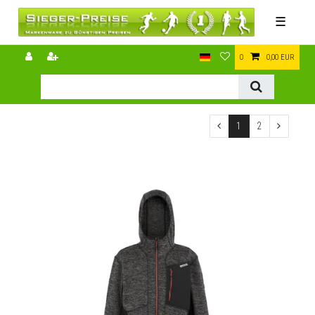
☰
0
0,00 EUR
1
2