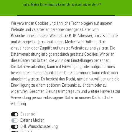
habe. Meine Einwilligung kann ich jederzeit widerrufen.**
Abonnieren
Wir verwenden Cookies und ähnliche Technologien auf unserer
Website und verarbeiten personenbezogene Daten von
** Hierbei handelt es sich um ein Pflichtfeld.
Besucher:innen unserer Webseite (z.B. IP-Adresse), um z.B. Inhalte
und Anzeigen zu personalisieren, Medien von Drittanbietern
einzubinden oder Zugriffe auf unsere Website zu analysieren. Die
Datenverarbeitung erfolgt erst durch gesetzte Cookies. Wir teilen
Widerrufs­recht
Impressum
diese Daten mit Dritten, die wir in den Einstellungen benennen.
Die Datenverarbeitung kann mit Einwilligung oder aufgrund eines
berechtigten Interesses erfolgen. Die Zustimmung kann erteilt oder
Daten­schutz­erklärung
AGB
Kontakt
abgelehnt werden. Es besteht das Recht, nicht einzuwilligen und die
Einwilligung zu einem späteren Zeitpunkt zu ändern oder zu
Zahlen sie bequem per
widerrufen. Beachten Sie unser
Impressum
und weitere Hinweise zur
Verwendung personenbezogener Daten in unserer
Daten­schutz­
erklärung
.
Essenziell
Externe Medien
DHL Wunschzustellung
Wir versenden mit