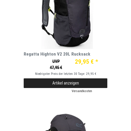
Regatta Highton V2 20L Rucksack
29,95 € *
UVP
47,95 €
Niedrigster Preis der letzten 30 Tage:
29,95 €
Artikel anzeigen
*
inkl. ges. MwSt.
zzgl.
Versandkosten