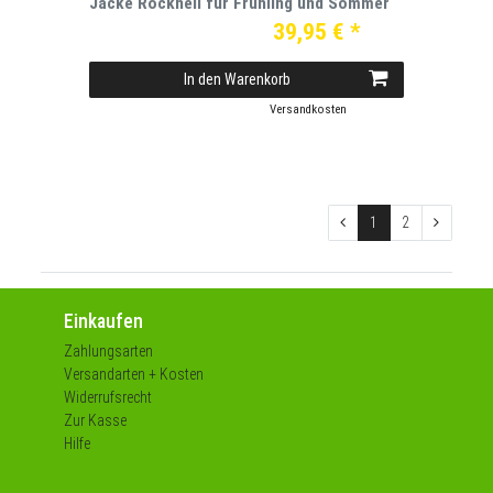
Jacke Rocknell für Frühling und Sommer
39,95 € *
In den Warenkorb
*
inkl. ges. MwSt.
zzgl.
Versandkosten
1
2
Einkaufen
Zahlungsarten
Versandarten + Kosten
Widerrufsrecht
Zur Kasse
Hilfe