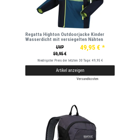
Regatta Highton Outdoorjacke Kinder
Wasserdicht mit versiegelten Nähten
49,95 € *
UVP
59,95 €
Niedrigster Preis der letzten 30 Tage:
49,95 €
Artikel anzeigen
*
inkl. ges. MwSt.
zzgl.
Versandkosten