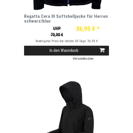
Regatta Cera III Softshelljacke für Herren
schwarz/blau
36,95 € *
UVP
70,00 €
Niedrigster Preis der letzten 30 Tage:
36,95 €
In den Warenkorb
*
inkl. ges. MwSt.
zzgl.
Versandkosten