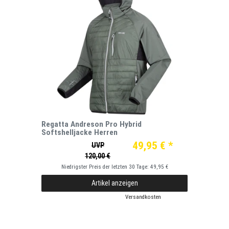
Regatta Andreson Pro Hybrid
Softshelljacke Herren
49,95 € *
UVP
120,00 €
Niedrigster Preis der letzten 30 Tage:
49,95 €
Artikel anzeigen
*
inkl. ges. MwSt.
zzgl.
Versandkosten