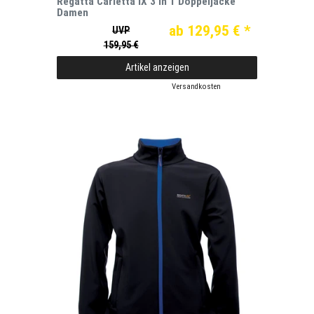
Regatta Carletta IX 3 in 1 Doppeljacke
Damen
ab 129,95 € *
UVP
159,95 €
Artikel anzeigen
*
inkl. ges. MwSt.
zzgl.
Versandkosten