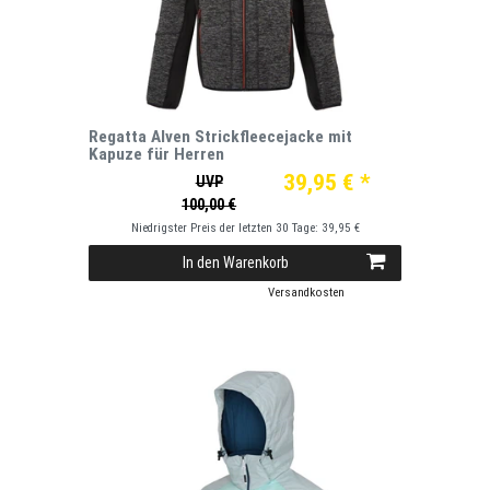
Regatta Alven Strickfleecejacke mit
Kapuze für Herren
39,95 € *
UVP
100,00 €
Niedrigster Preis der letzten 30 Tage:
39,95 €
In den Warenkorb
*
inkl. ges. MwSt.
zzgl.
Versandkosten