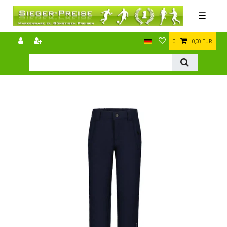
☰
0
0,00 EUR