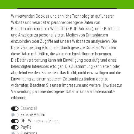
Abonnieren
Wir verwenden Cookies und ähnliche Technologien auf unserer
Website und verarbeiten personenbezogene Daten von
** Hierbei handelt es sich um ein Pflichtfeld.
Besucher:innen unserer Webseite (z.B. IP-Adresse), um z.B. Inhalte
und Anzeigen zu personalisieren, Medien von Drittanbietern
einzubinden oder Zugriffe auf unsere Website zu analysieren. Die
Datenverarbeitung erfolgt erst durch gesetzte Cookies. Wir teilen
Widerrufs­recht
Impressum
diese Daten mit Dritten, die wir in den Einstellungen benennen.
Die Datenverarbeitung kann mit Einwilligung oder aufgrund eines
berechtigten Interesses erfolgen. Die Zustimmung kann erteilt oder
Daten­schutz­erklärung
AGB
Kontakt
abgelehnt werden. Es besteht das Recht, nicht einzuwilligen und die
Einwilligung zu einem späteren Zeitpunkt zu ändern oder zu
Zahlen sie bequem per
widerrufen. Beachten Sie unser
Impressum
und weitere Hinweise zur
Verwendung personenbezogener Daten in unserer
Daten­schutz­
erklärung
.
Essenziell
Externe Medien
DHL Wunschzustellung
Wir versenden mit
PayPal
Funktional