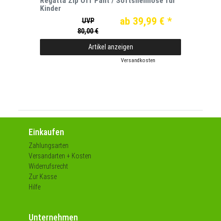
Regatta Zip Off Pant / Softshellhose für
Kinder
ab 39,99 € *
UVP
80,00 €
Artikel anzeigen
*
inkl. ges. MwSt.
zzgl.
Versandkosten
Einkaufen
Zahlungsarten
Versandarten + Kosten
Widerrufsrecht
Zur Kasse
Hilfe
Unternehmen