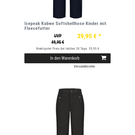
Icepeak Kabwe Softshellhose Kinder mit
Fleecefutter
39,95 € *
UVP
49,95 €
Niedrigster Preis der letzten 30 Tage:
39,95 €
In den Warenkorb
*
inkl. ges. MwSt.
zzgl.
Versandkosten