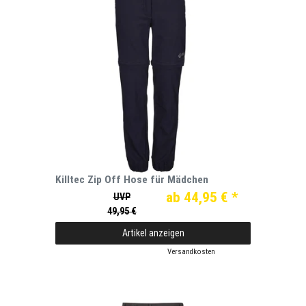
Killtec Zip Off Hose für Mädchen
ab 44,95 € *
UVP
49,95 €
Artikel anzeigen
*
inkl. ges. MwSt.
zzgl.
Versandkosten