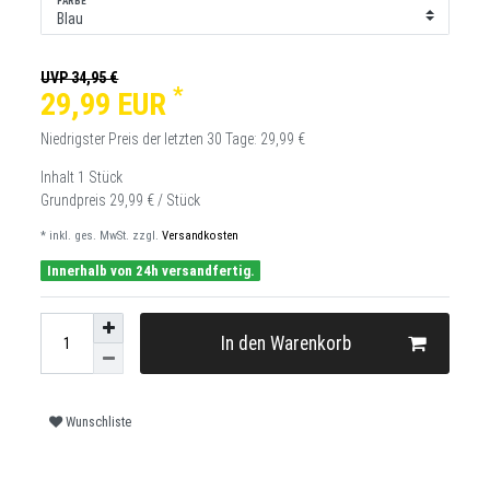
FARBE
UVP 34,95 €
*
29,99 EUR
Niedrigster Preis der letzten 30 Tage:
29,99 €
Inhalt
1
Stück
Grundpreis
29,99 € / Stück
* inkl. ges. MwSt. zzgl.
Versandkosten
Innerhalb von 24h versandfertig.
In den Warenkorb
Wunschliste