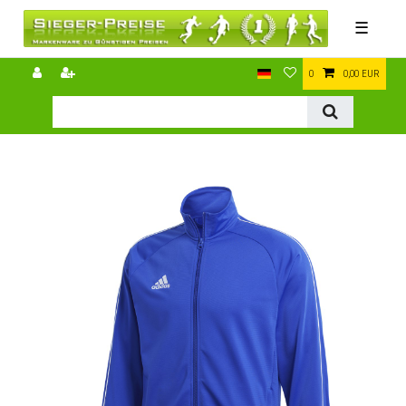
☰
0
0,00 EUR