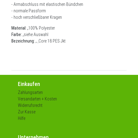
- Armabschluss mit elastischen Bündchen
- normale Passform
- hoch verschließbarer Kragen
Material: ,
100% Polyester
Farbe: ,
siehe Auswahl
Bezeichnung: ,
,Core 18 PES Jkt
Einkaufen
Zahlungsarten
Versandarten + Kosten
Widerrufsrecht
Zur Kasse
Hilfe
Unternehmen