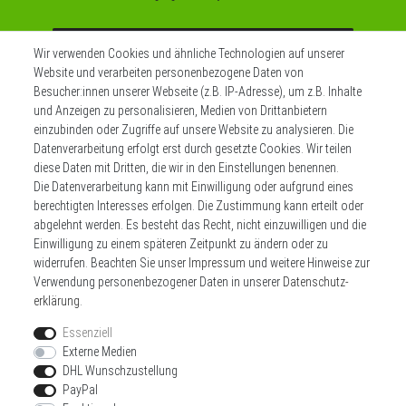
Abonnieren
Wir verwenden Cookies und ähnliche Technologien auf unserer
Website und verarbeiten personenbezogene Daten von
** Hierbei handelt es sich um ein Pflichtfeld.
Besucher:innen unserer Webseite (z.B. IP-Adresse), um z.B. Inhalte
und Anzeigen zu personalisieren, Medien von Drittanbietern
einzubinden oder Zugriffe auf unsere Website zu analysieren. Die
Datenverarbeitung erfolgt erst durch gesetzte Cookies. Wir teilen
Widerrufs­recht
Impressum
diese Daten mit Dritten, die wir in den Einstellungen benennen.
Die Datenverarbeitung kann mit Einwilligung oder aufgrund eines
berechtigten Interesses erfolgen. Die Zustimmung kann erteilt oder
Daten­schutz­erklärung
AGB
Kontakt
abgelehnt werden. Es besteht das Recht, nicht einzuwilligen und die
Einwilligung zu einem späteren Zeitpunkt zu ändern oder zu
Zahlen sie bequem per
widerrufen. Beachten Sie unser
Impressum
und weitere Hinweise zur
Verwendung personenbezogener Daten in unserer
Daten­schutz­
erklärung
.
Essenziell
Externe Medien
DHL Wunschzustellung
Wir versenden mit
PayPal