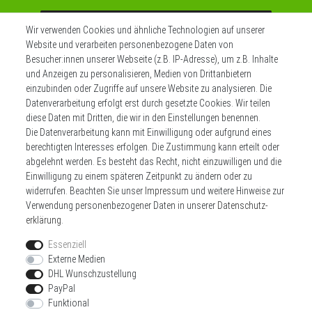
Abonnieren
Wir verwenden Cookies und ähnliche Technologien auf unserer
Website und verarbeiten personenbezogene Daten von
** Hierbei handelt es sich um ein Pflichtfeld.
Besucher:innen unserer Webseite (z.B. IP-Adresse), um z.B. Inhalte
und Anzeigen zu personalisieren, Medien von Drittanbietern
einzubinden oder Zugriffe auf unsere Website zu analysieren. Die
Datenverarbeitung erfolgt erst durch gesetzte Cookies. Wir teilen
Widerrufs­recht
Impressum
diese Daten mit Dritten, die wir in den Einstellungen benennen.
Die Datenverarbeitung kann mit Einwilligung oder aufgrund eines
berechtigten Interesses erfolgen. Die Zustimmung kann erteilt oder
Daten­schutz­erklärung
AGB
Kontakt
abgelehnt werden. Es besteht das Recht, nicht einzuwilligen und die
Einwilligung zu einem späteren Zeitpunkt zu ändern oder zu
Zahlen sie bequem per
widerrufen. Beachten Sie unser
Impressum
und weitere Hinweise zur
Verwendung personenbezogener Daten in unserer
Daten­schutz­
erklärung
.
Essenziell
Externe Medien
DHL Wunschzustellung
Wir versenden mit
PayPal
Funktional