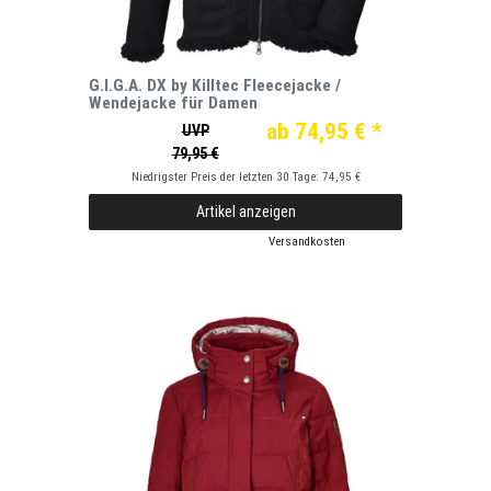
G.I.G.A. DX by Killtec Fleecejacke /
Wendejacke für Damen
ab 74,95 € *
UVP
79,95 €
Niedrigster Preis der letzten 30 Tage:
74,95 €
Artikel anzeigen
*
inkl. ges. MwSt.
zzgl.
Versandkosten