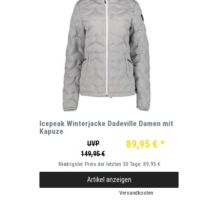
Icepeak Winterjacke Dadeville Damen mit
Kapuze
89,95 € *
UVP
149,95 €
Niedrigster Preis der letzten 30 Tage:
89,95 €
Artikel anzeigen
*
inkl. ges. MwSt.
zzgl.
Versandkosten