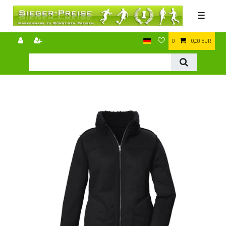
☰
0
0,00 EUR