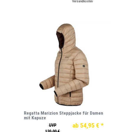
*
inkl. ges. MwSt.
zzgl.
Versandkosten
Regatta Marizion Steppjacke für Damen
mit Kapuze
ab 54,95 € *
UVP
120,00 €