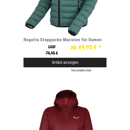
Regatta Steppjacke Marizion für Damen
ab 49,95 € *
UVP
79,95 €
Artikel anzeigen
*
inkl. ges. MwSt.
zzgl.
Versandkosten