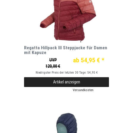
Regatta Hillpack III Steppjacke für Damen
mit Kapuze
ab 54,95 € *
UVP
120,00 €
Niedrigster Preis der letzten 30 Tage:
54,95 €
Artikel anzeigen
*
inkl. ges. MwSt.
zzgl.
Versandkosten