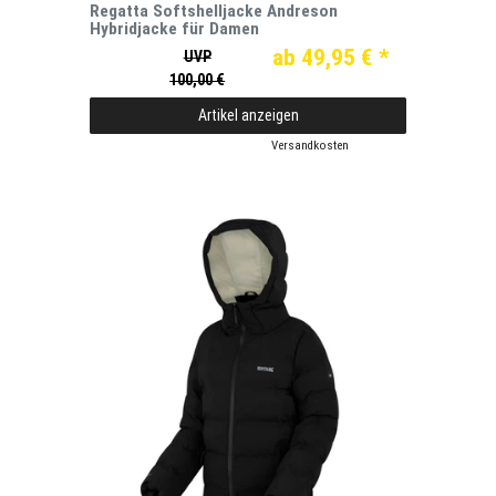
Regatta Softshelljacke Andreson
Hybridjacke für Damen
ab 49,95 € *
UVP
100,00 €
Artikel anzeigen
*
inkl. ges. MwSt.
zzgl.
Versandkosten