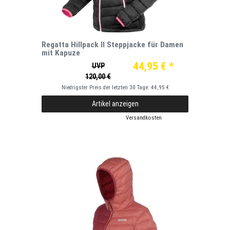
Regatta Hillpack II Steppjacke für Damen
mit Kapuze
44,95 € *
UVP
120,00 €
Niedrigster Preis der letzten 30 Tage:
44,95 €
Artikel anzeigen
*
inkl. ges. MwSt.
zzgl.
Versandkosten