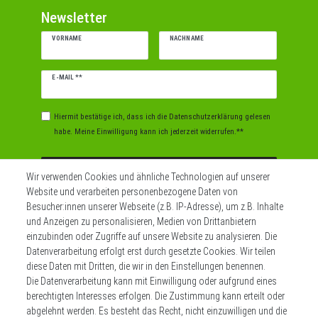
Newsletter
VORNAME
NACHNAME
Newsletter
E-MAIL **
Honig
Hiermit bestätige ich, dass ich die
Daten­schutz­erklärung
gelesen
habe. Meine Einwilligung kann ich jederzeit widerrufen.**
Abonnieren
Wir verwenden Cookies und ähnliche Technologien auf unserer
Website und verarbeiten personenbezogene Daten von
** Hierbei handelt es sich um ein Pflichtfeld.
Besucher:innen unserer Webseite (z.B. IP-Adresse), um z.B. Inhalte
und Anzeigen zu personalisieren, Medien von Drittanbietern
einzubinden oder Zugriffe auf unsere Website zu analysieren. Die
Datenverarbeitung erfolgt erst durch gesetzte Cookies. Wir teilen
Widerrufs­recht
Impressum
diese Daten mit Dritten, die wir in den Einstellungen benennen.
Die Datenverarbeitung kann mit Einwilligung oder aufgrund eines
berechtigten Interesses erfolgen. Die Zustimmung kann erteilt oder
Daten­schutz­erklärung
AGB
Kontakt
abgelehnt werden. Es besteht das Recht, nicht einzuwilligen und die