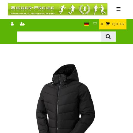
☰
0
0,00 EUR