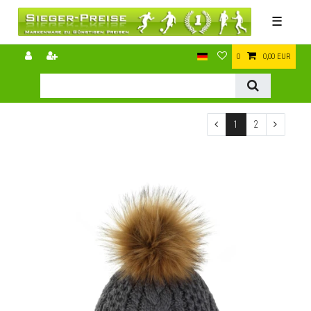
☰
0
0,00 EUR
1
2