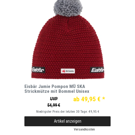
Eisbär Jamie Pompon MÜ SKA
Strickmütze mit Bommel Unisex
ab 49,95 € *
UVP
54,99 €
Niedrigster Preis der letzten 30 Tage:
49,95 €
Artikel anzeigen
*
inkl. ges. MwSt.
zzgl.
Versandkosten