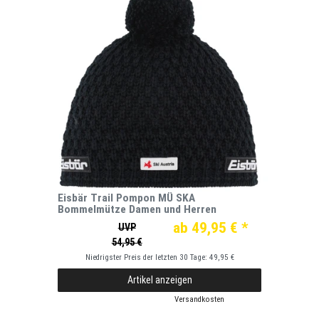
Eisbär Trail Pompon MÜ SKA
Bommelmütze Damen und Herren
ab 49,95 € *
UVP
54,95 €
Niedrigster Preis der letzten 30 Tage:
49,95 €
Artikel anzeigen
*
inkl. ges. MwSt.
zzgl.
Versandkosten