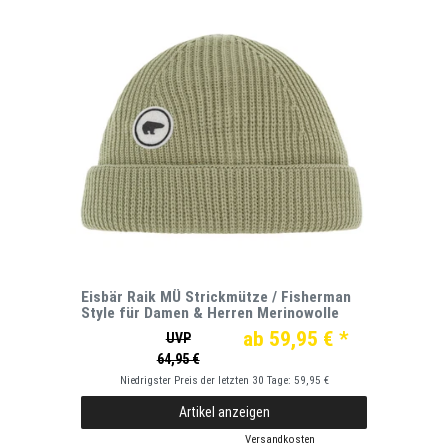
Eisbär Raik MÜ Strickmütze / Fisherman
Style für Damen & Herren Merinowolle
ab 59,95 € *
UVP
64,95 €
Niedrigster Preis der letzten 30 Tage:
59,95 €
Artikel anzeigen
*
inkl. ges. MwSt.
zzgl.
Versandkosten