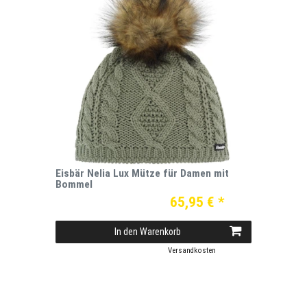
Eisbär Nelia Lux Mütze für Damen mit
Bommel
65,95 € *
In den Warenkorb
*
inkl. ges. MwSt.
zzgl.
Versandkosten