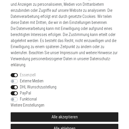
und Anzeigen zu personalisieren, Medien von Drittanbietern
einzubinden oder Zugriffe auf unsere Website zu analysieren. Die
Datenverarbeitung erfolgt erst durch gesetzte Cookies. Wir teilen
Widerrufs­recht
Impressum
diese Daten mit Dritten, die wir in den Einstellungen benennen.
Die Datenverarbeitung kann mit Einwilligung oder aufgrund eines
berechtigten Interesses erfolgen. Die Zustimmung kann erteilt oder
Daten­schutz­erklärung
AGB
Kontakt
abgelehnt werden. Es besteht das Recht, nicht einzuwilligen und die
Einwilligung zu einem späteren Zeitpunkt zu ändern oder zu
Zahlen sie bequem per
widerrufen. Beachten Sie unser
Impressum
und weitere Hinweise zur
Verwendung personenbezogener Daten in unserer
Daten­schutz­
erklärung
.
Essenziell
Externe Medien
DHL Wunschzustellung
Wir versenden mit
PayPal
Funktional
Weitere Einstellungen
Alle akzeptieren
© Copyright 2026 | Alle Rechte vorbehalten.
Alle ablehnen