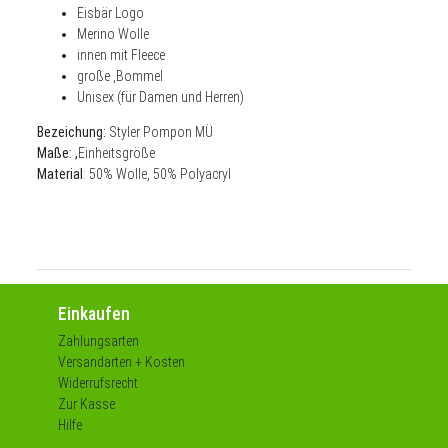
Eisbär Logo
Merino Wolle
innen mit Fleece
große ,Bommel
Unisex (für Damen und Herren)
Bezeichung:
Styler Pompon MÜ
Maße: ,
Einheitsgröße
Material
:
50% Wolle, 50% Polyacryl
Einkaufen
Zahlungsarten
Versandarten + Kosten
Widerrufsrecht
Zur Kasse
Hilfe