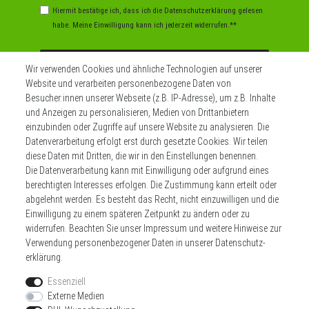
Hiermit bestätige ich, dass ich die
Daten­schutz­erklärung
gelesen
habe. Meine Einwilligung kann ich jederzeit widerrufen.**
Abonnieren
Wir verwenden Cookies und ähnliche Technologien auf unserer
Website und verarbeiten personenbezogene Daten von
** Hierbei handelt es sich um ein Pflichtfeld.
Besucher:innen unserer Webseite (z.B. IP-Adresse), um z.B. Inhalte
und Anzeigen zu personalisieren, Medien von Drittanbietern
einzubinden oder Zugriffe auf unsere Website zu analysieren. Die
Datenverarbeitung erfolgt erst durch gesetzte Cookies. Wir teilen
Widerrufs­recht
Impressum
diese Daten mit Dritten, die wir in den Einstellungen benennen.
Die Datenverarbeitung kann mit Einwilligung oder aufgrund eines
berechtigten Interesses erfolgen. Die Zustimmung kann erteilt oder
Daten­schutz­erklärung
AGB
Kontakt
abgelehnt werden. Es besteht das Recht, nicht einzuwilligen und die
Einwilligung zu einem späteren Zeitpunkt zu ändern oder zu
Zahlen sie bequem per
widerrufen. Beachten Sie unser
Impressum
und weitere Hinweise zur
Verwendung personenbezogener Daten in unserer
Daten­schutz­
erklärung
.
Essenziell
Externe Medien