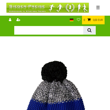
☰
0
0,00 EUR