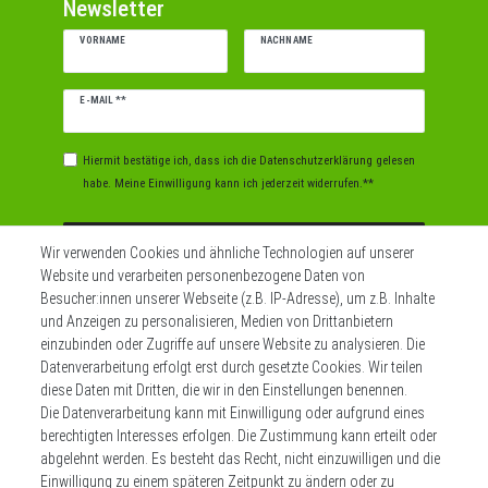
Newsletter
VORNAME
NACHNAME
Newsletter
E-MAIL **
Honig
Hiermit bestätige ich, dass ich die
Daten­schutz­erklärung
gelesen
habe. Meine Einwilligung kann ich jederzeit widerrufen.**
Abonnieren
Wir verwenden Cookies und ähnliche Technologien auf unserer
Website und verarbeiten personenbezogene Daten von
** Hierbei handelt es sich um ein Pflichtfeld.
Besucher:innen unserer Webseite (z.B. IP-Adresse), um z.B. Inhalte
und Anzeigen zu personalisieren, Medien von Drittanbietern
einzubinden oder Zugriffe auf unsere Website zu analysieren. Die
Datenverarbeitung erfolgt erst durch gesetzte Cookies. Wir teilen
Widerrufs­recht
Impressum
diese Daten mit Dritten, die wir in den Einstellungen benennen.
Die Datenverarbeitung kann mit Einwilligung oder aufgrund eines
berechtigten Interesses erfolgen. Die Zustimmung kann erteilt oder
Daten­schutz­erklärung
AGB
Kontakt
abgelehnt werden. Es besteht das Recht, nicht einzuwilligen und die
Einwilligung zu einem späteren Zeitpunkt zu ändern oder zu