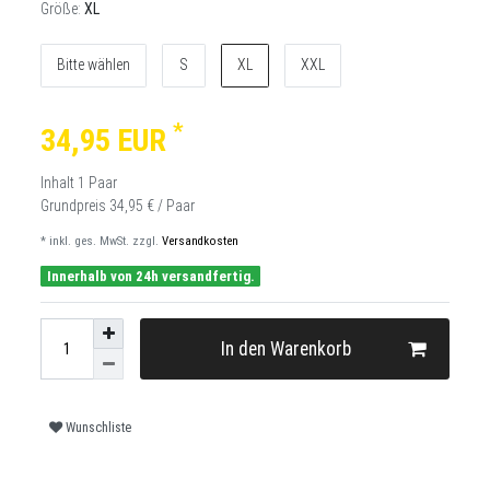
Größe:
XL
Bitte wählen
S
XL
XXL
*
34,95 EUR
Inhalt
1
Paar
Grundpreis
34,95 € / Paar
* inkl. ges. MwSt. zzgl.
Versandkosten
Innerhalb von 24h versandfertig.
In den Warenkorb
Wunschliste