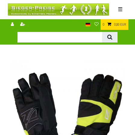
☰
0
0,00 EUR