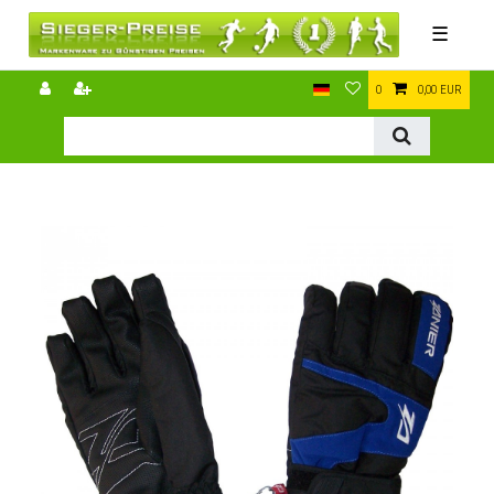
☰
0
0,00 EUR