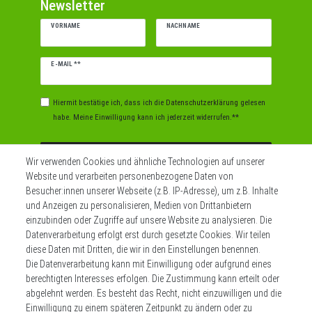
Newsletter
VORNAME
NACHNAME
Newsletter
E-MAIL **
Honig
Hiermit bestätige ich, dass ich die
Daten­schutz­erklärung
gelesen
habe. Meine Einwilligung kann ich jederzeit widerrufen.**
Abonnieren
Wir verwenden Cookies und ähnliche Technologien auf unserer
Website und verarbeiten personenbezogene Daten von
** Hierbei handelt es sich um ein Pflichtfeld.
Besucher:innen unserer Webseite (z.B. IP-Adresse), um z.B. Inhalte
und Anzeigen zu personalisieren, Medien von Drittanbietern
einzubinden oder Zugriffe auf unsere Website zu analysieren. Die
Datenverarbeitung erfolgt erst durch gesetzte Cookies. Wir teilen
Widerrufs­recht
Impressum
diese Daten mit Dritten, die wir in den Einstellungen benennen.
Die Datenverarbeitung kann mit Einwilligung oder aufgrund eines
berechtigten Interesses erfolgen. Die Zustimmung kann erteilt oder
Daten­schutz­erklärung
AGB
Kontakt
abgelehnt werden. Es besteht das Recht, nicht einzuwilligen und die
Einwilligung zu einem späteren Zeitpunkt zu ändern oder zu