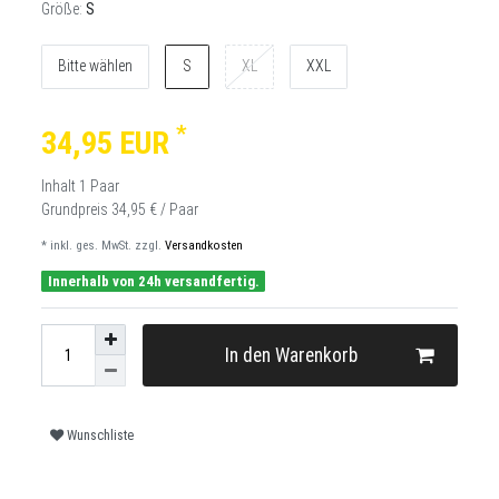
Größe:
S
Bitte wählen
S
XL
XXL
*
34,95 EUR
Inhalt
1
Paar
Grundpreis
34,95 € / Paar
* inkl. ges. MwSt. zzgl.
Versandkosten
Innerhalb von 24h versandfertig.
In den Warenkorb
Wunschliste