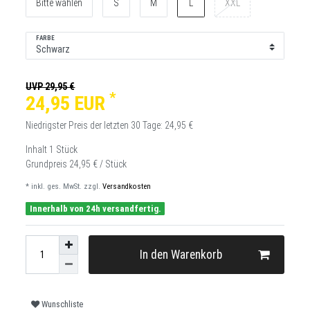
Bitte wählen
S
M
L
XXL
FARBE
UVP 29,95 €
*
24,95 EUR
Niedrigster Preis der letzten 30 Tage:
24,95 €
Inhalt
1
Stück
Grundpreis
24,95 € / Stück
* inkl. ges. MwSt. zzgl.
Versandkosten
Innerhalb von 24h versandfertig.
In den Warenkorb
Wunschliste