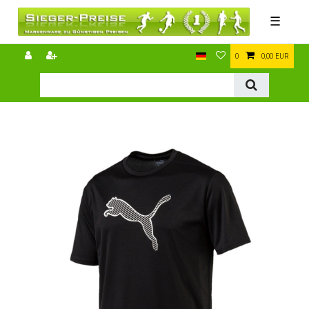
☰
0
0,00 EUR