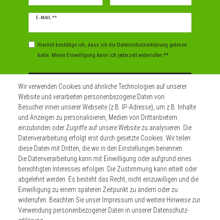
Newsletter
E-MAIL **
Honig
Hiermit bestätige ich, dass ich die
Daten­schutz­erklärung
gelesen
habe. Meine Einwilligung kann ich jederzeit widerrufen.**
Abonnieren
Wir verwenden Cookies und ähnliche Technologien auf unserer
Website und verarbeiten personenbezogene Daten von
** Hierbei handelt es sich um ein Pflichtfeld.
Besucher:innen unserer Webseite (z.B. IP-Adresse), um z.B. Inhalte
und Anzeigen zu personalisieren, Medien von Drittanbietern
einzubinden oder Zugriffe auf unsere Website zu analysieren. Die
Datenverarbeitung erfolgt erst durch gesetzte Cookies. Wir teilen
Widerrufs­recht
Impressum
diese Daten mit Dritten, die wir in den Einstellungen benennen.
Die Datenverarbeitung kann mit Einwilligung oder aufgrund eines
berechtigten Interesses erfolgen. Die Zustimmung kann erteilt oder
Daten­schutz­erklärung
AGB
Kontakt
abgelehnt werden. Es besteht das Recht, nicht einzuwilligen und die
Einwilligung zu einem späteren Zeitpunkt zu ändern oder zu
Zahlen sie bequem per
widerrufen. Beachten Sie unser
Impressum
und weitere Hinweise zur
Verwendung personenbezogener Daten in unserer
Daten­schutz­