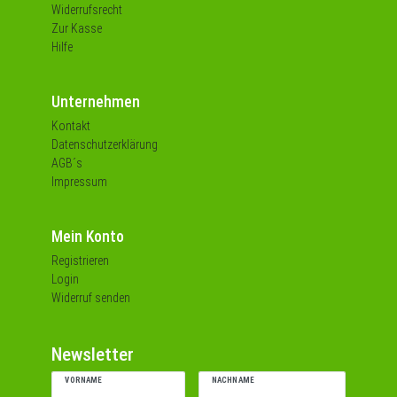
Widerrufsrecht
Zur Kasse
Hilfe
Unternehmen
Kontakt
Datenschutzerklärung
AGB´s
Impressum
Mein Konto
Registrieren
Login
Widerruf senden
Newsletter
VORNAME
NACHNAME