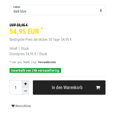
FARBE
UVP 59,95 €
*
54,95 EUR
Niedrigster Preis der letzten 30 Tage:
54,95 €
Inhalt
1
Stück
Grundpreis
54,95 € / Stück
* inkl. ges. MwSt. zzgl.
Versandkosten
Innerhalb von 24h versandfertig.
In den Warenkorb
Wunschliste