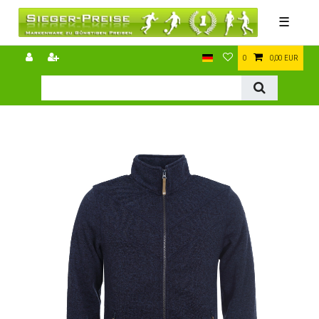
☰
0
0,00 EUR