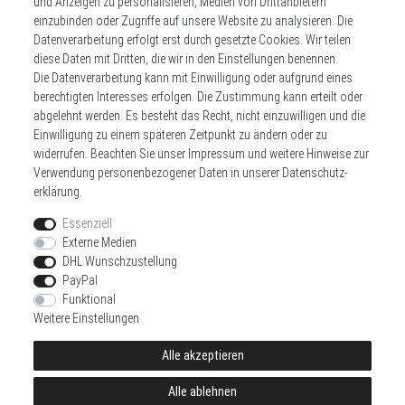
und Anzeigen zu personalisieren, Medien von Drittanbietern
einzubinden oder Zugriffe auf unsere Website zu analysieren. Die
Datenverarbeitung erfolgt erst durch gesetzte Cookies. Wir teilen
Widerrufs­recht
Impressum
diese Daten mit Dritten, die wir in den Einstellungen benennen.
Die Datenverarbeitung kann mit Einwilligung oder aufgrund eines
berechtigten Interesses erfolgen. Die Zustimmung kann erteilt oder
Daten­schutz­erklärung
AGB
Kontakt
abgelehnt werden. Es besteht das Recht, nicht einzuwilligen und die
Einwilligung zu einem späteren Zeitpunkt zu ändern oder zu
Zahlen sie bequem per
widerrufen. Beachten Sie unser
Impressum
und weitere Hinweise zur
Verwendung personenbezogener Daten in unserer
Daten­schutz­
erklärung
.
Essenziell
Externe Medien
DHL Wunschzustellung
Wir versenden mit
PayPal
Funktional
Weitere Einstellungen
Alle akzeptieren
© Copyright 2026 | Alle Rechte vorbehalten.
Alle ablehnen
Realisierung und Umsetzung by
e
Commerce-factory