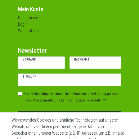
Mein Konto
Registrieren
Login
Widerruf senden
Newsletter
VORNAME
NACHNAME
Newsletter
E-MAIL **
Honig
Hiermit bestätige ich, dass ich die
Daten­schutz­erklärung
gelesen
habe. Meine Einwilligung kann ich jederzeit widerrufen.**
Abonnieren
Wir verwenden Cookies und ähnliche Technologien auf unserer
Website und verarbeiten personenbezogene Daten von
** Hierbei handelt es sich um ein Pflichtfeld.
Besucher:innen unserer Webseite (z.B. IP-Adresse), um z.B. Inhalte