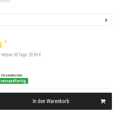
XXXXL
*
R
r letzten 30 Tage:
29,95 €
Versandkosten
 versandfertig.
In den Warenkorb