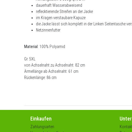
dauerhaft Wasserabweisend
reflecktierende Streifen an der Jacke
im Kragen verstaubare Kapuze
die Jacke lässt sich komplett in der Linken Seitentasche ve
Netzinnenfutter
Material
: 100% Polyamid
Gr. 5XL
von Achselnaht zu Achselnaht: 82 cm
Ärmellänge ab Achselnaht: 61 cm
Rückenlänge: 86 cm
Einkaufen
Unte
Zahlungsarten
Kontak