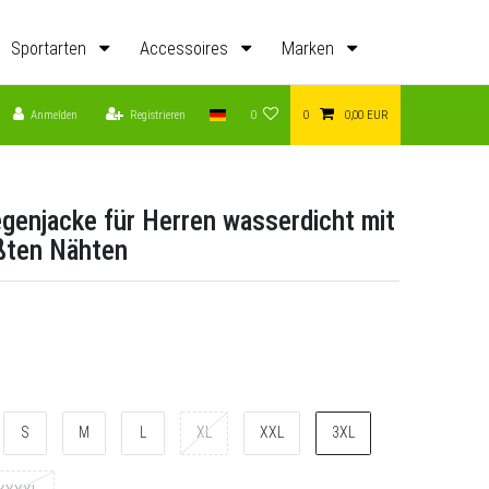
Sportarten
Accessoires
Marken
Anmelden
Registrieren
0
0
0,00 EUR
genjacke für Herren wasserdicht mit
ßten Nähten
S
M
L
XL
XXL
3XL