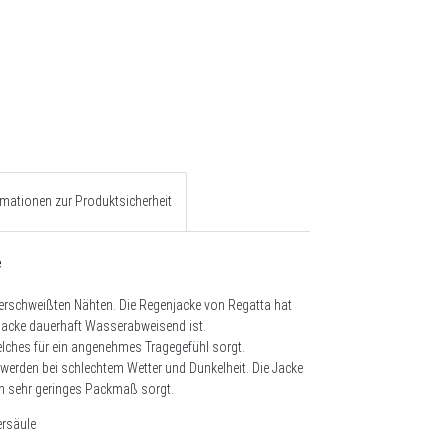
rmationen zur Produktsicherheit
e
verschweißten Nähten. Die Regenjacke von Regatta hat
acke dauerhaft Wasserabweisend ist.
welches für ein angenehmes Tragegefühl sorgt.
n werden bei schlechtem Wetter und Dunkelheit. Die Jacke
ein sehr geringes Packmaß sorgt.
rsäule