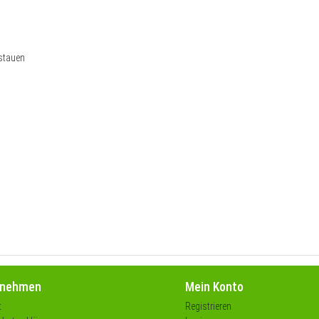
rstauen
rnehmen
Mein Konto
t
Registrieren