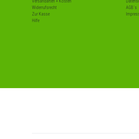
Versandarten + Kosten
Datensc
Widerrufsrecht
AGB´s
Zur Kasse
Impres
Hilfe