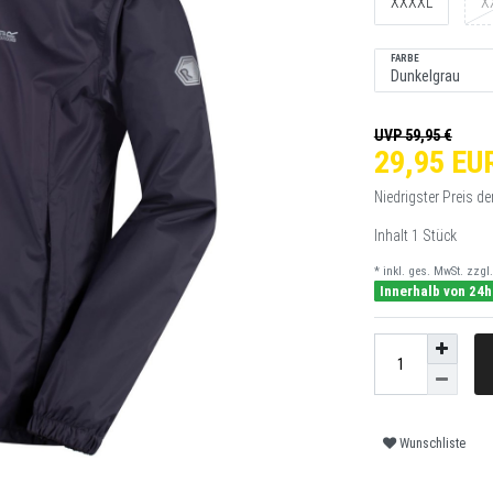
XXXXL
X
FARBE
UVP 59,95 €
29,95 EU
Niedrigster Preis de
Inhalt
1
Stück
* inkl. ges. MwSt. zzgl.
Innerhalb von 24h
Wunschliste