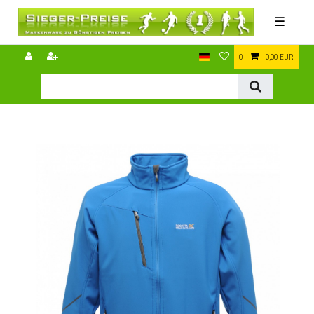
☰
0
0,00 EUR