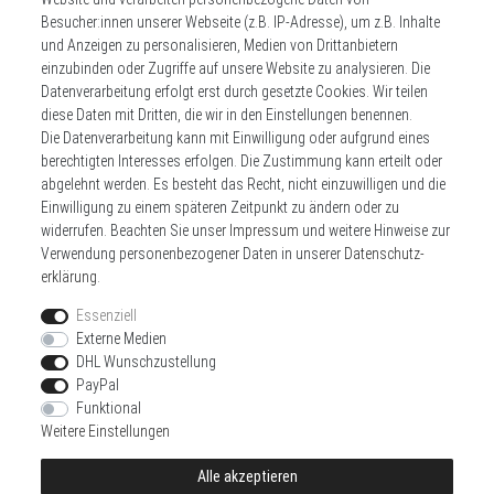
** Hierbei handelt es sich um ein Pflichtfeld.
Besucher:innen unserer Webseite (z.B. IP-Adresse), um z.B. Inhalte
und Anzeigen zu personalisieren, Medien von Drittanbietern
einzubinden oder Zugriffe auf unsere Website zu analysieren. Die
Datenverarbeitung erfolgt erst durch gesetzte Cookies. Wir teilen
Widerrufs­recht
Impressum
diese Daten mit Dritten, die wir in den Einstellungen benennen.
Die Datenverarbeitung kann mit Einwilligung oder aufgrund eines
berechtigten Interesses erfolgen. Die Zustimmung kann erteilt oder
Daten­schutz­erklärung
AGB
Kontakt
abgelehnt werden. Es besteht das Recht, nicht einzuwilligen und die
Einwilligung zu einem späteren Zeitpunkt zu ändern oder zu
Zahlen sie bequem per
widerrufen. Beachten Sie unser
Impressum
und weitere Hinweise zur
Verwendung personenbezogener Daten in unserer
Daten­schutz­
erklärung
.
Essenziell
Externe Medien
DHL Wunschzustellung
Wir versenden mit
PayPal
Funktional
Weitere Einstellungen
Alle akzeptieren
© Copyright 2026 | Alle Rechte vorbehalten.