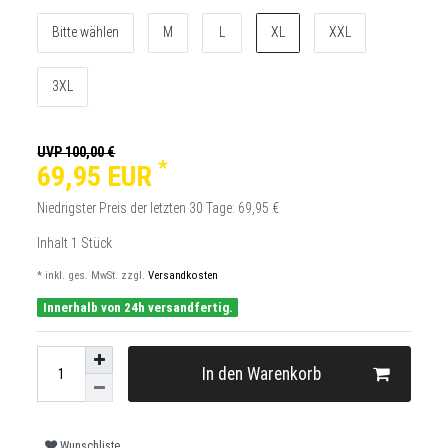
Bitte wählen
M
L
XL
XXL
3XL
UVP 100,00 €
*
69,95 EUR
Niedrigster Preis der letzten 30 Tage:
69,95 €
Inhalt
1
Stück
* inkl. ges. MwSt. zzgl.
Versandkosten
Innerhalb von 24h versandfertig.
In den Warenkorb
Wunschliste