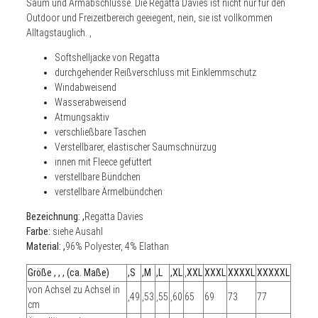
Saum und Armabschlüsse. Die Regatta Davies ist nicht nur für den
Outdoor und Freizeitbereich geeiegent, nein, sie ist vollkommen
Alltagstauglich. ,
Softshelljacke von Regatta
durchgehender Reißverschluss mit Einklemmschutz
Windabweisend
Wasserabweisend
Atmungsaktiv
verschließbare Taschen
Verstellbarer, elastischer Saumschnürzug
innen mit Fleece gefüttert
verstellbare Bündchen
verstellbare Ärmelbündchen
Bezeichnung: ,
Regatta Davies
Farbe:
siehe Ausahl
Material: ,
96% Polyester, 4% Elathan
Größe , , , (ca. Maße)
,S
,M
,L
,XL
,
XXL
XXXL
XXXXL
XXXXXL
von Achsel zu Achsel in
,49
,53
,55
,60
65
69
73
77
cm