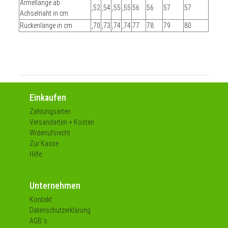
Ärmellänge ab
,52
,54
,55
,55
56
56
57
57
Achselnaht in cm
Rückenlänge in cm
,70
,73
,74
,74
77
78
79
80
Einkaufen
Zahlungsarten
Versandarten + Kosten
Widerrufsrecht
Zur Kasse
Hilfe
Unternehmen
Kontakt
Datenschutzerklärung
AGB´s