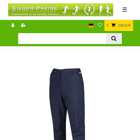
☰
0
0,00 EUR