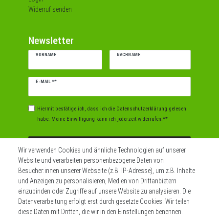
Widerruf senden
Newsletter
VORNAME
NACHNAME
Newsletter
E-MAIL **
Honig
Hiermit bestätige ich, dass ich die
Daten­schutz­erklärung
gelesen
habe. Meine Einwilligung kann ich jederzeit widerrufen.**
Abonnieren
Wir verwenden Cookies und ähnliche Technologien auf unserer
Website und verarbeiten personenbezogene Daten von
** Hierbei handelt es sich um ein Pflichtfeld.
Besucher:innen unserer Webseite (z.B. IP-Adresse), um z.B. Inhalte
und Anzeigen zu personalisieren, Medien von Drittanbietern
einzubinden oder Zugriffe auf unsere Website zu analysieren. Die
Datenverarbeitung erfolgt erst durch gesetzte Cookies. Wir teilen
Widerrufs­recht
Impressum
diese Daten mit Dritten, die wir in den Einstellungen benennen.