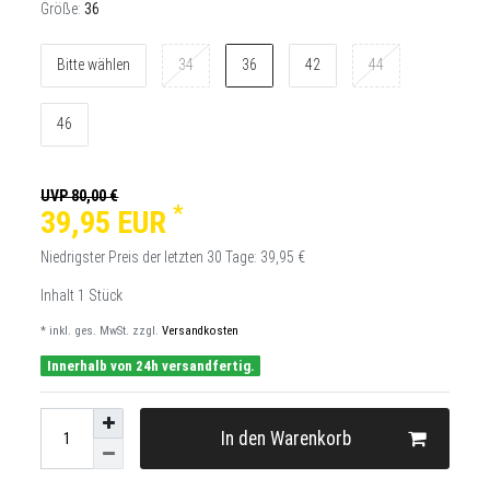
Größe:
36
Bitte wählen
34
36
42
44
46
UVP 80,00 €
*
39,95 EUR
Niedrigster Preis der letzten 30 Tage:
39,95 €
Inhalt
1
Stück
* inkl. ges. MwSt. zzgl.
Versandkosten
Innerhalb von 24h versandfertig.
In den Warenkorb