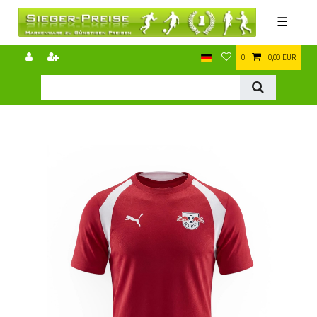
☰
0
0,00 EUR