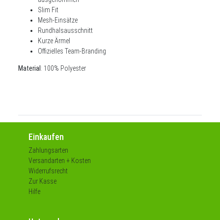
Slim Fit
Mesh-Einsätze
Rundhalsausschnitt
Kurze Ärmel
Offizielles Team-Branding
Material
: 100% Polyester
Einkaufen
Zahlungsarten
Versandarten + Kosten
Widerrufsrecht
Zur Kasse
Hilfe