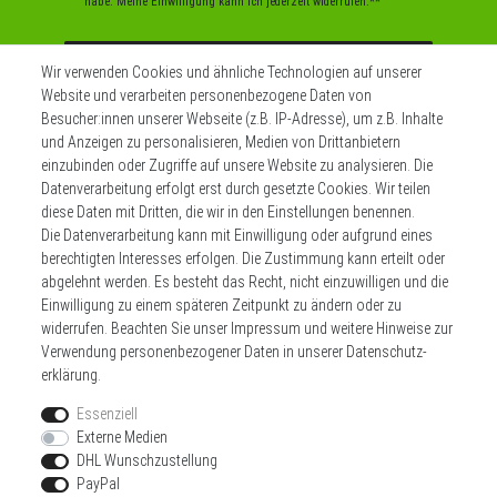
habe. Meine Einwilligung kann ich jederzeit widerrufen.**
Abonnieren
Wir verwenden Cookies und ähnliche Technologien auf unserer
Website und verarbeiten personenbezogene Daten von
** Hierbei handelt es sich um ein Pflichtfeld.
Besucher:innen unserer Webseite (z.B. IP-Adresse), um z.B. Inhalte
und Anzeigen zu personalisieren, Medien von Drittanbietern
einzubinden oder Zugriffe auf unsere Website zu analysieren. Die
Datenverarbeitung erfolgt erst durch gesetzte Cookies. Wir teilen
Widerrufs­recht
Impressum
diese Daten mit Dritten, die wir in den Einstellungen benennen.
Die Datenverarbeitung kann mit Einwilligung oder aufgrund eines
berechtigten Interesses erfolgen. Die Zustimmung kann erteilt oder
Daten­schutz­erklärung
AGB
Kontakt
abgelehnt werden. Es besteht das Recht, nicht einzuwilligen und die
Einwilligung zu einem späteren Zeitpunkt zu ändern oder zu
Zahlen sie bequem per
widerrufen. Beachten Sie unser
Impressum
und weitere Hinweise zur
Verwendung personenbezogener Daten in unserer
Daten­schutz­
erklärung
.
Essenziell
Externe Medien
DHL Wunschzustellung
Wir versenden mit
PayPal