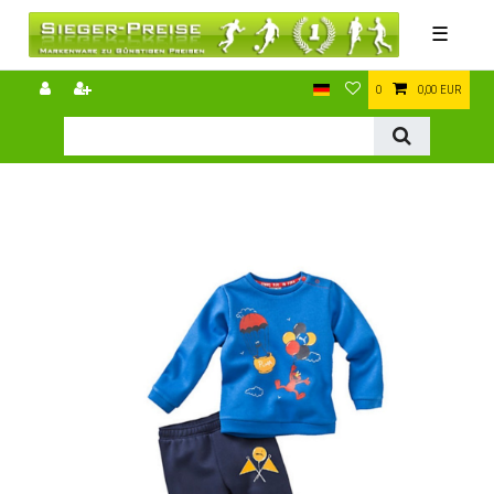
☰
0
0,00 EUR