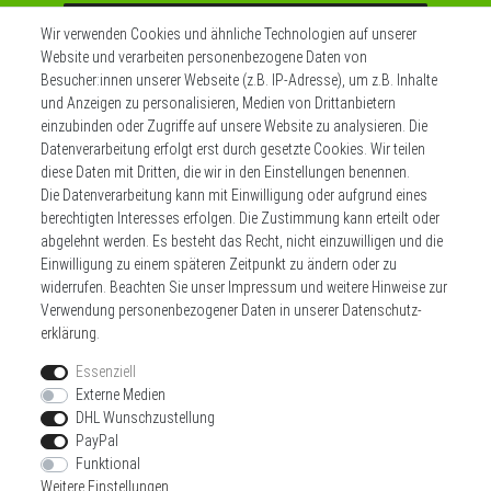
Abonnieren
Wir verwenden Cookies und ähnliche Technologien auf unserer
Website und verarbeiten personenbezogene Daten von
** Hierbei handelt es sich um ein Pflichtfeld.
Besucher:innen unserer Webseite (z.B. IP-Adresse), um z.B. Inhalte
und Anzeigen zu personalisieren, Medien von Drittanbietern
einzubinden oder Zugriffe auf unsere Website zu analysieren. Die
Datenverarbeitung erfolgt erst durch gesetzte Cookies. Wir teilen
Widerrufs­recht
Impressum
diese Daten mit Dritten, die wir in den Einstellungen benennen.
Die Datenverarbeitung kann mit Einwilligung oder aufgrund eines
berechtigten Interesses erfolgen. Die Zustimmung kann erteilt oder
Daten­schutz­erklärung
AGB
Kontakt
abgelehnt werden. Es besteht das Recht, nicht einzuwilligen und die
Einwilligung zu einem späteren Zeitpunkt zu ändern oder zu
Zahlen sie bequem per
widerrufen. Beachten Sie unser
Impressum
und weitere Hinweise zur
Verwendung personenbezogener Daten in unserer
Daten­schutz­
erklärung
.
Essenziell
Externe Medien
DHL Wunschzustellung
Wir versenden mit
PayPal
Funktional
Weitere Einstellungen