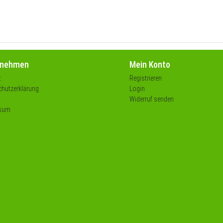
rnehmen
Mein Konto
t
Registrieren
hutzerklärung
Login
Widerruf senden
sum