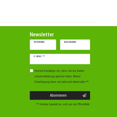
Newsletter
VORNAME
NACHNAME
Newsletter
E-MAIL **
Honig
Hiermit bestätige ich, dass ich die
Daten­
schutz­erklärung
gelesen habe. Meine
Einwilligung kann ich jederzeit widerrufen.**
Abonnieren
** Hierbei handelt es sich um ein Pflichtfeld.