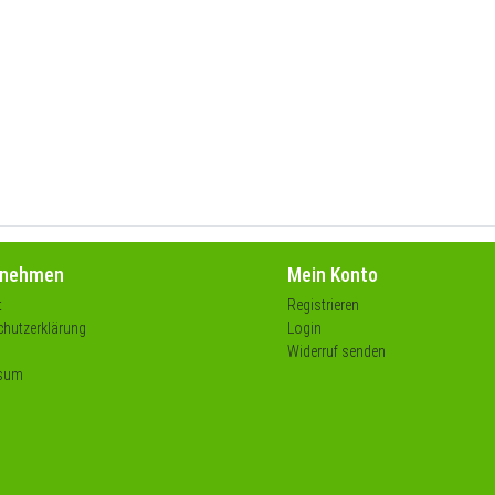
rnehmen
Mein Konto
t
Registrieren
hutzerklärung
Login
Widerruf senden
sum