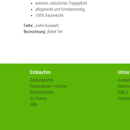
weiches, natürliches Tragegefühl
pflegeleicht und formbeständig
100% Baumwolle
Farbe:
,
siehe Auswahl
Bezeichnung: ,
Rebel Tee
Einkaufen
Unte
Zahlungsarten
Kontak
Versandarten + Kosten
Datensc
Widerrufsrecht
AGB´s
Zur Kasse
Impres
Hilfe