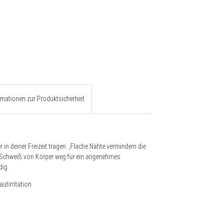
rmationen zur Produktsicherheit
r in deiner Freizeit tragen. ,Flache Nähte vermindern die
en Schweiß von Körper weg für ein angenehmes
dig.
utirritation