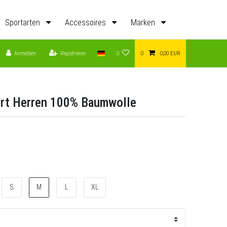
Sportarten
Accessoires
Marken
Anmelden
Registrieren
0
0
0,00 EUR
irt Herren 100% Baumwolle
S
M
L
XL