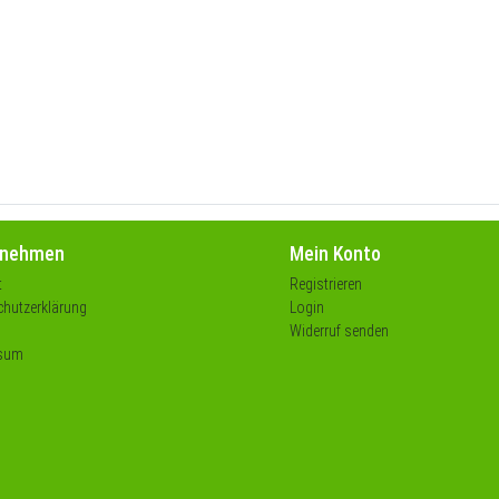
rnehmen
Mein Konto
t
Registrieren
hutzerklärung
Login
Widerruf senden
sum