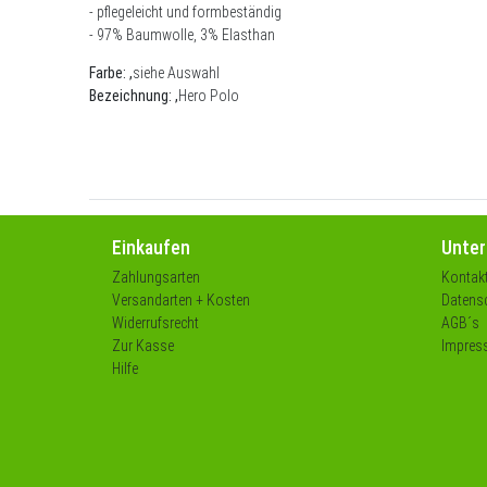
- pflegeleicht und formbeständig
- 97% Baumwolle, 3% Elasthan
Farbe:
,
siehe Auswahl
Bezeichnung: ,
Hero Polo
Einkaufen
Unte
Zahlungsarten
Kontak
Versandarten + Kosten
Datensc
Widerrufsrecht
AGB´s
Zur Kasse
Impres
Hilfe