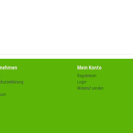
rnehmen
Mein Konto
t
Registrieren
hutzerklärung
Login
Widerruf senden
sum