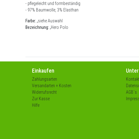
- pflegeleicht und formbeständig
- 97% Baumwolle, 3% Elasthan
Farbe:
,
siehe Auswahl
Bezeichnung: ,
Hero Polo
Einkaufen
Unte
Zahlungsarten
Kontak
Versandarten + Kosten
Datensc
Widerrufsrecht
AGB´s
Zur Kasse
Impres
Hilfe