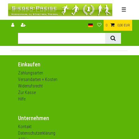
☰
0
0,00 EUR
Einkaufen
Zahlungsarten
Versandarten + Kosten
Widerrufsrecht
Zur Kasse
Hilfe
Unternehmen
Kontakt
Datenschutzerklärung