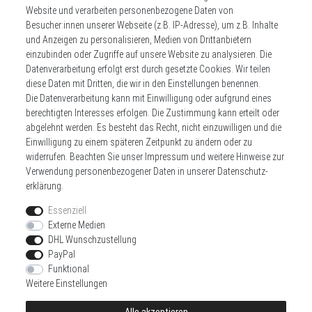
Website und verarbeiten personenbezogene Daten von
** Hierbei handelt es sich um ein Pflichtfeld.
Besucher:innen unserer Webseite (z.B. IP-Adresse), um z.B. Inhalte
und Anzeigen zu personalisieren, Medien von Drittanbietern
einzubinden oder Zugriffe auf unsere Website zu analysieren. Die
Datenverarbeitung erfolgt erst durch gesetzte Cookies. Wir teilen
Widerrufs­recht
Impressum
diese Daten mit Dritten, die wir in den Einstellungen benennen.
Die Datenverarbeitung kann mit Einwilligung oder aufgrund eines
berechtigten Interesses erfolgen. Die Zustimmung kann erteilt oder
Daten­schutz­erklärung
AGB
Kontakt
abgelehnt werden. Es besteht das Recht, nicht einzuwilligen und die
Einwilligung zu einem späteren Zeitpunkt zu ändern oder zu
Zahlen sie bequem per
widerrufen. Beachten Sie unser
Impressum
und weitere Hinweise zur
Verwendung personenbezogener Daten in unserer
Daten­schutz­
erklärung
.
Essenziell
Externe Medien
DHL Wunschzustellung
Wir versenden mit
PayPal
Funktional
Weitere Einstellungen