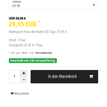
GRÖSSE
UVP 39,95 €
*
29,95 EUR
Niedrigster Preis der letzten 30 Tage:
29,95 €
Inhalt
1
Paar
Grundpreis
29,95 € / Paar
* inkl. ges. MwSt. zzgl.
Versandkosten
Innerhalb von 24h versandfertig.
In den Warenkorb
Wunschliste