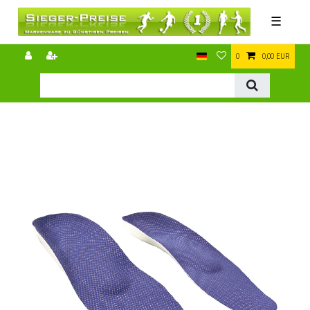
☰
0
0,00 EUR