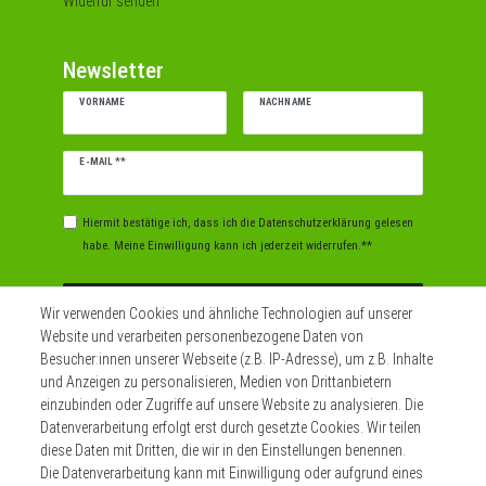
Widerruf senden
Newsletter
VORNAME
NACHNAME
Newsletter
E-MAIL **
Honig
Hiermit bestätige ich, dass ich die
Daten­schutz­erklärung
gelesen
habe. Meine Einwilligung kann ich jederzeit widerrufen.**
Abonnieren
Wir verwenden Cookies und ähnliche Technologien auf unserer
Website und verarbeiten personenbezogene Daten von
** Hierbei handelt es sich um ein Pflichtfeld.
Besucher:innen unserer Webseite (z.B. IP-Adresse), um z.B. Inhalte
und Anzeigen zu personalisieren, Medien von Drittanbietern
einzubinden oder Zugriffe auf unsere Website zu analysieren. Die
Datenverarbeitung erfolgt erst durch gesetzte Cookies. Wir teilen
Widerrufs­recht
Impressum
diese Daten mit Dritten, die wir in den Einstellungen benennen.
Die Datenverarbeitung kann mit Einwilligung oder aufgrund eines