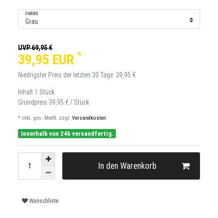
FARBE
UVP 69,95 €
*
39,95 EUR
Niedrigster Preis der letzten 30 Tage:
39,95 €
Inhalt
1
Stück
Grundpreis
39,95 € / Stück
* inkl. ges. MwSt. zzgl.
Versandkosten
Innerhalb von 24h versandfertig.
In den Warenkorb
Wunschliste