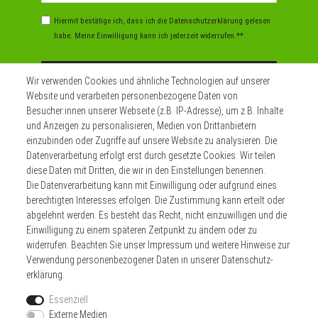
Hiermit bestätige ich, dass ich die
Daten­schutz­erklärung
gelesen
habe. Meine Einwilligung kann ich jederzeit widerrufen.**
Abonnieren
Wir verwenden Cookies und ähnliche Technologien auf unserer
Website und verarbeiten personenbezogene Daten von
** Hierbei handelt es sich um ein Pflichtfeld.
Besucher:innen unserer Webseite (z.B. IP-Adresse), um z.B. Inhalte
und Anzeigen zu personalisieren, Medien von Drittanbietern
einzubinden oder Zugriffe auf unsere Website zu analysieren. Die
Datenverarbeitung erfolgt erst durch gesetzte Cookies. Wir teilen
Widerrufs­recht
Impressum
diese Daten mit Dritten, die wir in den Einstellungen benennen.
Die Datenverarbeitung kann mit Einwilligung oder aufgrund eines
berechtigten Interesses erfolgen. Die Zustimmung kann erteilt oder
Daten­schutz­erklärung
AGB
Kontakt
abgelehnt werden. Es besteht das Recht, nicht einzuwilligen und die
Einwilligung zu einem späteren Zeitpunkt zu ändern oder zu
Zahlen sie bequem per
widerrufen. Beachten Sie unser
Impressum
und weitere Hinweise zur
Verwendung personenbezogener Daten in unserer
Daten­schutz­
erklärung
.
Essenziell
Externe Medien