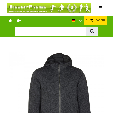
☰
0
0,00 EUR