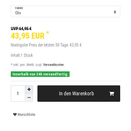
FARBE
UVP 64,95 €
*
43,95 EUR
Niedrigster Preis der letzten 30 Tage:
43,95 €
Inhalt
1
Stück
* inkl. ges. MwSt. zzgl.
Versandkosten
Innerhalb von 24h versandfertig.
In den Warenkorb
Wunschliste