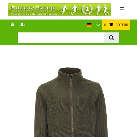
☰
0
0,00 EUR