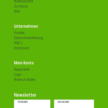
Widerrufsrecht
Zur Kasse
Hilfe
Unternehmen
Kontakt
Datenschutzerklärung
AGB´s
Impressum
Mein Konto
Registrieren
Login
Widerruf senden
Newsletter
VORNAME
NACHNAME