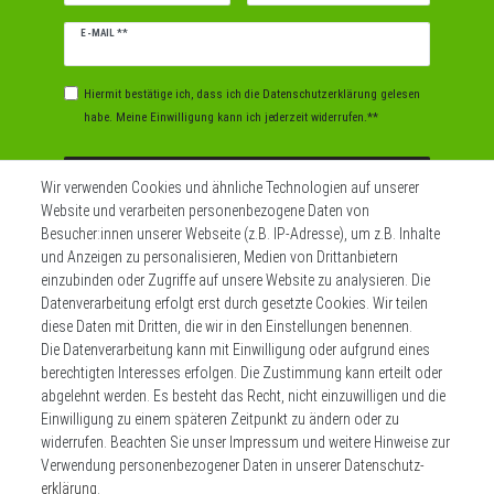
Newsletter
E-MAIL **
Honig
Hiermit bestätige ich, dass ich die
Daten­schutz­erklärung
gelesen
habe. Meine Einwilligung kann ich jederzeit widerrufen.**
Abonnieren
Wir verwenden Cookies und ähnliche Technologien auf unserer
Website und verarbeiten personenbezogene Daten von
** Hierbei handelt es sich um ein Pflichtfeld.
Besucher:innen unserer Webseite (z.B. IP-Adresse), um z.B. Inhalte
und Anzeigen zu personalisieren, Medien von Drittanbietern
einzubinden oder Zugriffe auf unsere Website zu analysieren. Die
Datenverarbeitung erfolgt erst durch gesetzte Cookies. Wir teilen
Widerrufs­recht
Impressum
diese Daten mit Dritten, die wir in den Einstellungen benennen.
Die Datenverarbeitung kann mit Einwilligung oder aufgrund eines
berechtigten Interesses erfolgen. Die Zustimmung kann erteilt oder
Daten­schutz­erklärung
AGB
Kontakt
abgelehnt werden. Es besteht das Recht, nicht einzuwilligen und die
Einwilligung zu einem späteren Zeitpunkt zu ändern oder zu
Zahlen sie bequem per
widerrufen. Beachten Sie unser
Impressum
und weitere Hinweise zur
Verwendung personenbezogener Daten in unserer
Daten­schutz­
erklärung
.