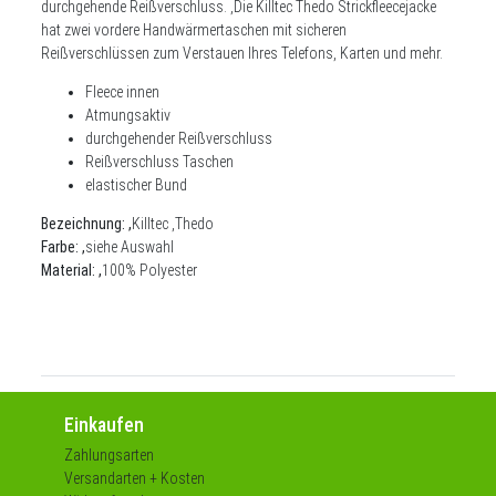
durchgehende Reißverschluss. ,Die Killtec Thedo Strickfleecejacke
hat zwei vordere Handwärmertaschen mit sicheren
Reißverschlüssen zum Verstauen Ihres Telefons, Karten und mehr.
Fleece innen
Atmungsaktiv
durchgehender Reißverschluss
Reißverschluss Taschen
elastischer Bund
Bezeichnung: ,
Killtec ,Thedo
Farbe: ,
siehe Auswahl
Material: ,
100% Polyester
Einkaufen
Zahlungsarten
Versandarten + Kosten