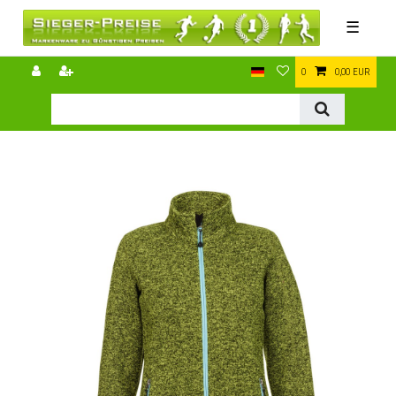
☰
0
0,00 EUR