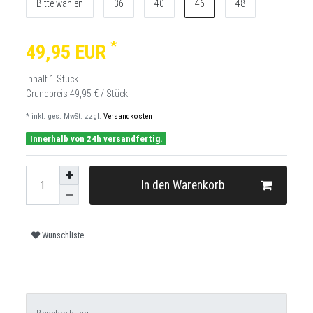
Bitte wählen
36
40
46
48
*
49,95 EUR
Inhalt
1
Stück
Grundpreis
49,95 € / Stück
* inkl. ges. MwSt. zzgl.
Versandkosten
Innerhalb von 24h versandfertig.
In den Warenkorb
Wunschliste