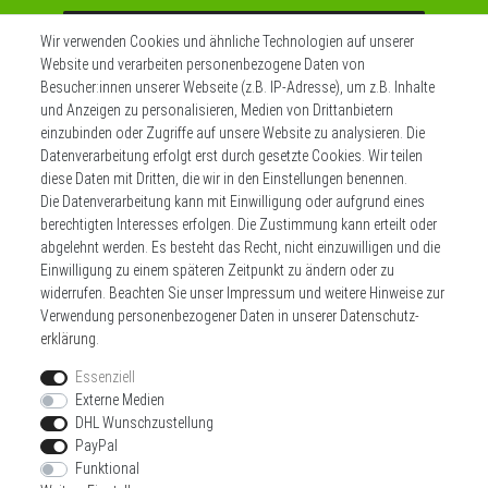
Abonnieren
Wir verwenden Cookies und ähnliche Technologien auf unserer
Website und verarbeiten personenbezogene Daten von
** Hierbei handelt es sich um ein Pflichtfeld.
Besucher:innen unserer Webseite (z.B. IP-Adresse), um z.B. Inhalte
und Anzeigen zu personalisieren, Medien von Drittanbietern
einzubinden oder Zugriffe auf unsere Website zu analysieren. Die
Datenverarbeitung erfolgt erst durch gesetzte Cookies. Wir teilen
Widerrufs­recht
Impressum
diese Daten mit Dritten, die wir in den Einstellungen benennen.
Die Datenverarbeitung kann mit Einwilligung oder aufgrund eines
berechtigten Interesses erfolgen. Die Zustimmung kann erteilt oder
Daten­schutz­erklärung
AGB
Kontakt
abgelehnt werden. Es besteht das Recht, nicht einzuwilligen und die
Einwilligung zu einem späteren Zeitpunkt zu ändern oder zu
Zahlen sie bequem per
widerrufen. Beachten Sie unser
Impressum
und weitere Hinweise zur
Verwendung personenbezogener Daten in unserer
Daten­schutz­
erklärung
.
Essenziell
Externe Medien
DHL Wunschzustellung
Wir versenden mit
PayPal
Funktional