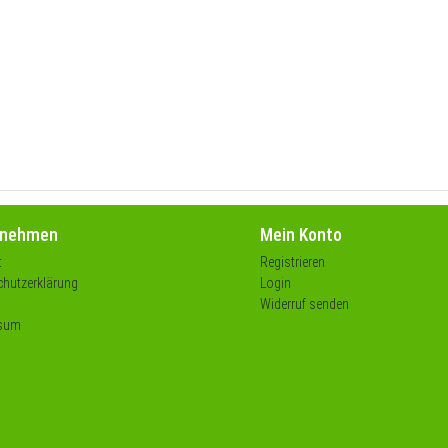
rnehmen
Mein Konto
t
Registrieren
hutzerklärung
Login
Widerruf senden
sum