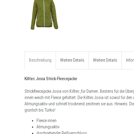
Beschreibung
Weitere Details
Weitere Details
Info
Killtec Josia Strick-Fleecejacke
Strickfleecejacke Josia von Killtec ,für Damen. Bestens für die Übe
innen weich mit Fleece gefüttert. Die Killtec Josia ist sowol für den
Atmungsaktiv und schnell trocknend zeichnen sie aus. Hinweis: Die ,G
grünlich bis Türkis!
Fleece innen
Atmungsaktiv
durchgehender Reißverschluss