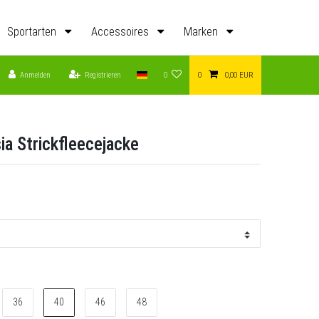
Sportarten
Accessoires
Marken
Anmelden
Registrieren
0
0
0,00 EUR
ia Strickfleecejacke
36
40
46
48