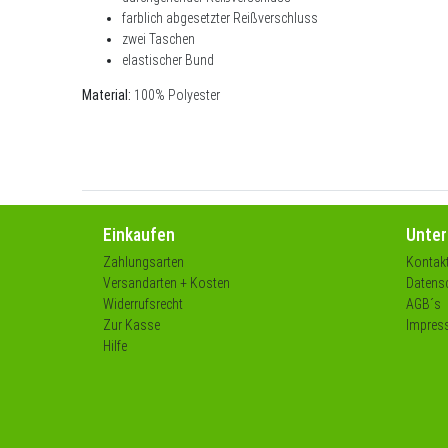
farblich abgesetzter Reißverschluss
zwei Taschen
elastischer Bund
Material:
100% Polyester
Einkaufen
Unte
Zahlungsarten
Kontak
Versandarten + Kosten
Datensc
Widerrufsrecht
AGB´s
Zur Kasse
Impres
Hilfe