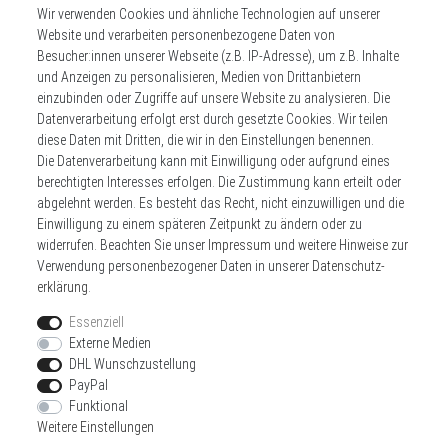
Abonnieren
Wir verwenden Cookies und ähnliche Technologien auf unserer
Website und verarbeiten personenbezogene Daten von
** Hierbei handelt es sich um ein Pflichtfeld.
Besucher:innen unserer Webseite (z.B. IP-Adresse), um z.B. Inhalte
und Anzeigen zu personalisieren, Medien von Drittanbietern
einzubinden oder Zugriffe auf unsere Website zu analysieren. Die
Datenverarbeitung erfolgt erst durch gesetzte Cookies. Wir teilen
Widerrufs­recht
Impressum
diese Daten mit Dritten, die wir in den Einstellungen benennen.
Die Datenverarbeitung kann mit Einwilligung oder aufgrund eines
berechtigten Interesses erfolgen. Die Zustimmung kann erteilt oder
Daten­schutz­erklärung
AGB
Kontakt
abgelehnt werden. Es besteht das Recht, nicht einzuwilligen und die
Einwilligung zu einem späteren Zeitpunkt zu ändern oder zu
Zahlen sie bequem per
widerrufen. Beachten Sie unser
Impressum
und weitere Hinweise zur
Verwendung personenbezogener Daten in unserer
Daten­schutz­
erklärung
.
Essenziell
Externe Medien
DHL Wunschzustellung
Wir versenden mit
PayPal
Funktional
Weitere Einstellungen