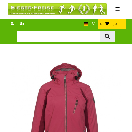
☰
0
0,00 EUR