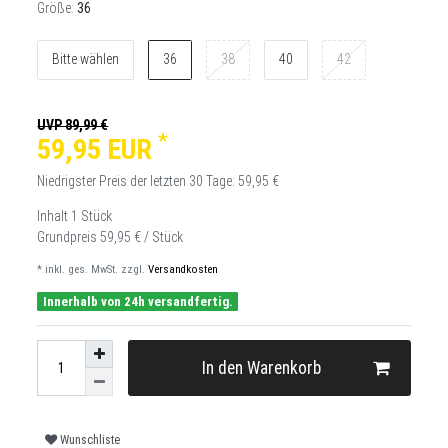
Größe:
36
Bitte wählen
36
38
40
42
UVP 89,99 €
*
59,95 EUR
Niedrigster Preis der letzten 30 Tage:
59,95 €
Inhalt
1
Stück
Grundpreis
59,95 € / Stück
* inkl. ges. MwSt. zzgl.
Versandkosten
Innerhalb von 24h versandfertig.
In den Warenkorb
Wunschliste