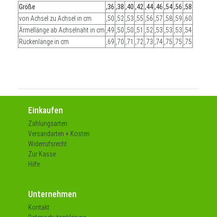
Größe
,36
,38
,40
,42
,44
,46
,54
,56
,58
von Achsel zu Achsel in cm
,50
,52
,53
,55
,56
,57
,58
,59
,60
Ärmellänge ab Achselnaht in cm
,49
,50
,50
,51
,52
,53
,53
,53
,54
Rückenlänge in cm
,69
,70
,71
,72
,73
,74
,75
,75
,75
Einkaufen
Zahlungsarten
Versandarten + Kosten
Widerrufsrecht
Zur Kasse
Hilfe
Unternehmen
Kontakt