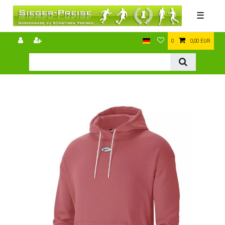
☰
0
0,00 EUR