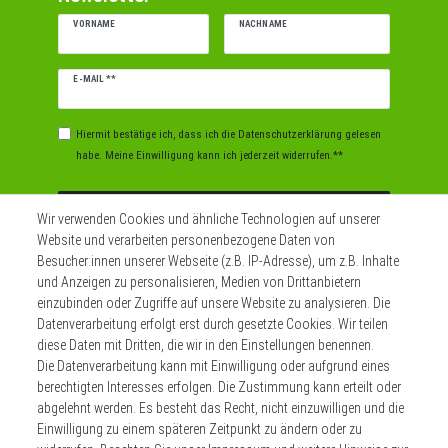
VORNAME
NACHNAME
Newsletter
E-MAIL **
Honig
Hiermit bestätige ich, dass ich die
Daten­schutz­erklärung
gelesen
habe. Meine Einwilligung kann ich jederzeit widerrufen.**
Abonnieren
Wir verwenden Cookies und ähnliche Technologien auf unserer
Website und verarbeiten personenbezogene Daten von
** Hierbei handelt es sich um ein Pflichtfeld.
Besucher:innen unserer Webseite (z.B. IP-Adresse), um z.B. Inhalte
und Anzeigen zu personalisieren, Medien von Drittanbietern
einzubinden oder Zugriffe auf unsere Website zu analysieren. Die
Datenverarbeitung erfolgt erst durch gesetzte Cookies. Wir teilen
Widerrufs­recht
Impressum
diese Daten mit Dritten, die wir in den Einstellungen benennen.
Die Datenverarbeitung kann mit Einwilligung oder aufgrund eines
berechtigten Interesses erfolgen. Die Zustimmung kann erteilt oder
Daten­schutz­erklärung
AGB
Kontakt
abgelehnt werden. Es besteht das Recht, nicht einzuwilligen und die
Einwilligung zu einem späteren Zeitpunkt zu ändern oder zu