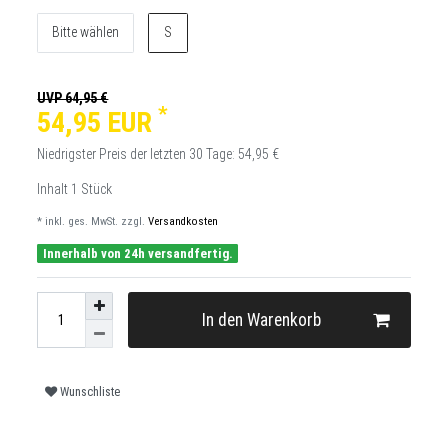
Bitte wählen
S
UVP 64,95 €
*
54,95 EUR
Niedrigster Preis der letzten 30 Tage:
54,95 €
Inhalt
1
Stück
* inkl. ges. MwSt. zzgl.
Versandkosten
Innerhalb von 24h versandfertig.
In den Warenkorb
Wunschliste