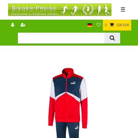
☰
0
0,00 EUR