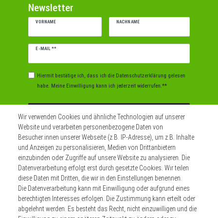
Newsletter
VORNAME
NACHNAME
Newsletter
E-MAIL **
Honig
Hiermit bestätige ich, dass ich die
Daten­schutz­erklärung
gelesen
habe. Meine Einwilligung kann ich jederzeit widerrufen.**
Abonnieren
Wir verwenden Cookies und ähnliche Technologien auf unserer
Website und verarbeiten personenbezogene Daten von
** Hierbei handelt es sich um ein Pflichtfeld.
Besucher:innen unserer Webseite (z.B. IP-Adresse), um z.B. Inhalte
und Anzeigen zu personalisieren, Medien von Drittanbietern
einzubinden oder Zugriffe auf unsere Website zu analysieren. Die
Datenverarbeitung erfolgt erst durch gesetzte Cookies. Wir teilen
Widerrufs­recht
Impressum
diese Daten mit Dritten, die wir in den Einstellungen benennen.
Die Datenverarbeitung kann mit Einwilligung oder aufgrund eines
berechtigten Interesses erfolgen. Die Zustimmung kann erteilt oder
Daten­schutz­erklärung
AGB
Kontakt
abgelehnt werden. Es besteht das Recht, nicht einzuwilligen und die