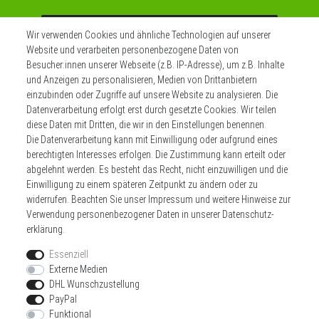
Abonnieren
Wir verwenden Cookies und ähnliche Technologien auf unserer
Website und verarbeiten personenbezogene Daten von
** Hierbei handelt es sich um ein Pflichtfeld.
Besucher:innen unserer Webseite (z.B. IP-Adresse), um z.B. Inhalte
und Anzeigen zu personalisieren, Medien von Drittanbietern
einzubinden oder Zugriffe auf unsere Website zu analysieren. Die
Datenverarbeitung erfolgt erst durch gesetzte Cookies. Wir teilen
Widerrufs­recht
Impressum
diese Daten mit Dritten, die wir in den Einstellungen benennen.
Die Datenverarbeitung kann mit Einwilligung oder aufgrund eines
berechtigten Interesses erfolgen. Die Zustimmung kann erteilt oder
Daten­schutz­erklärung
AGB
Kontakt
abgelehnt werden. Es besteht das Recht, nicht einzuwilligen und die
Einwilligung zu einem späteren Zeitpunkt zu ändern oder zu
Zahlen sie bequem per
widerrufen. Beachten Sie unser
Impressum
und weitere Hinweise zur
Verwendung personenbezogener Daten in unserer
Daten­schutz­
erklärung
.
Essenziell
Externe Medien
DHL Wunschzustellung
Wir versenden mit
PayPal
Funktional