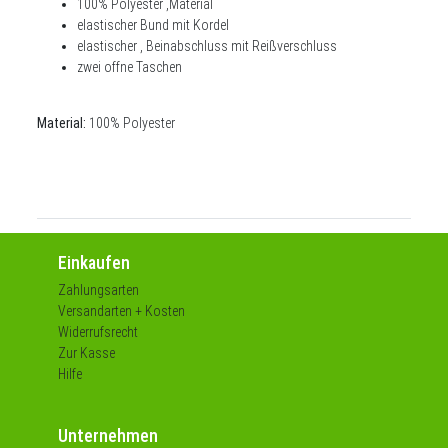
100% Polyester ,Material
elastischer Bund mit Kordel
elastischer , Beinabschluss mit Reißverschluss
zwei offne Taschen
Material:
100
% Polyester
Einkaufen
Zahlungsarten
Versandarten + Kosten
Widerrufsrecht
Zur Kasse
Hilfe
Unternehmen