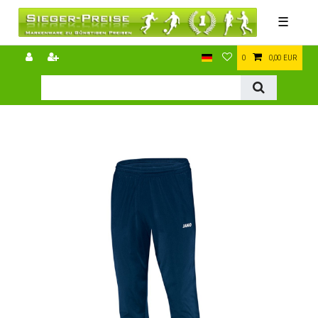
☰
0
0,00 EUR