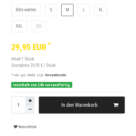
Bitte wählen
S
M
L
XL
XXL
3XL
*
29,95 EUR
Inhalt
1
Stück
Grundpreis
29,95 € / Stück
* inkl. ges. MwSt. zzgl.
Versandkosten
Innerhalb von 24h versandfertig.
In den Warenkorb
Wunschliste