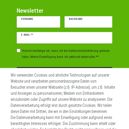
Newsletter
VORNAME
NACHNAME
Newsletter
E-MAIL **
Honig
Hiermit bestätige ich, dass ich die
Daten­schutz­erklärung
gelesen
habe. Meine Einwilligung kann ich jederzeit widerrufen.**
Abonnieren
Wir verwenden Cookies und ähnliche Technologien auf unserer
Website und verarbeiten personenbezogene Daten von
** Hierbei handelt es sich um ein Pflichtfeld.
Besucher:innen unserer Webseite (z.B. IP-Adresse), um z.B. Inhalte
und Anzeigen zu personalisieren, Medien von Drittanbietern
einzubinden oder Zugriffe auf unsere Website zu analysieren. Die
Datenverarbeitung erfolgt erst durch gesetzte Cookies. Wir teilen
Widerrufs­recht
Impressum
diese Daten mit Dritten, die wir in den Einstellungen benennen.
Die Datenverarbeitung kann mit Einwilligung oder aufgrund eines
berechtigten Interesses erfolgen. Die Zustimmung kann erteilt oder
Daten­schutz­erklärung
AGB
Kontakt