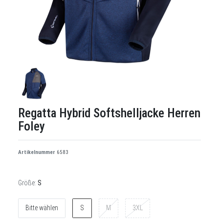
Regatta Hybrid Softshelljacke Herren
Foley
Artikelnummer
6583
Größe:
S
Bitte wählen
S
M
3XL