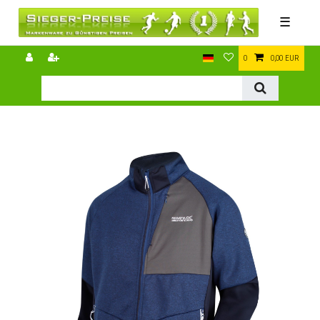
☰
0
0,00 EUR