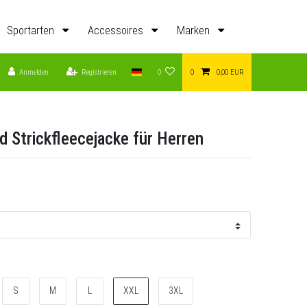
Sportarten
Accessoires
Marken
Anmelden
Registrieren
0
0
0,00 EUR
d Strickfleecejacke für Herren
S
M
L
XXL
3XL