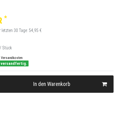
*
R
r letzten 30 Tage:
54,95 €
/ Stück
Versandkosten
 versandfertig.
In den Warenkorb