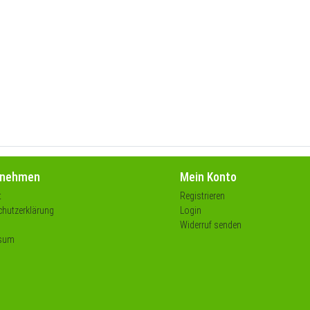
rnehmen
Mein Konto
t
Registrieren
hutzerklärung
Login
Widerruf senden
sum