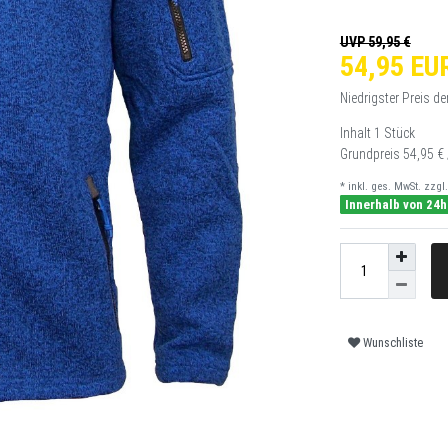
UVP 59,95 €
54,95 EU
Niedrigster Preis de
Inhalt
1
Stück
Grundpreis
54,95 € 
* inkl. ges. MwSt. zzgl.
Innerhalb von 24h
Wunschliste