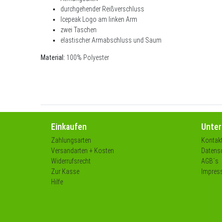
durchgehender Reißverschluss
Icepeak Logo am linken Arm
zwei Taschen
elastischer Armabschluss und Saum
Material:
100% Polyester
Einkaufen
Unte
Zahlungsarten
Kontak
Versandarten + Kosten
Datensc
Widerrufsrecht
AGB´s
Zur Kasse
Impres
Hilfe