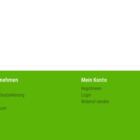
rnehmen
Mein Konto
t
Registrieren
hutzerklärung
Login
Widerruf senden
sum