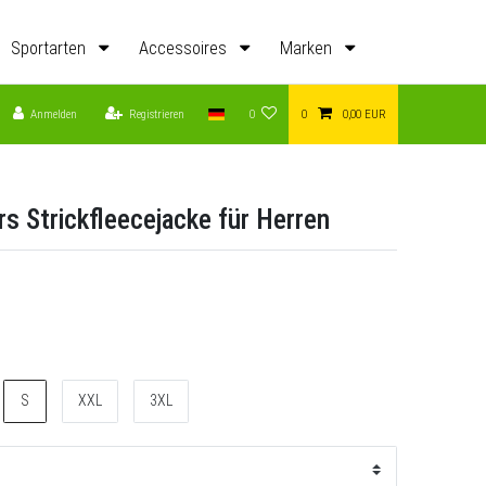
Sportarten
Accessoires
Marken
Anmelden
Registrieren
0
0
0,00 EUR
rs Strickfleecejacke für Herren
S
XXL
3XL