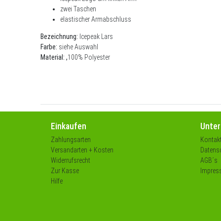
zwei Taschen
elastischer Armabschluss
Bezeichnung:
Icepeak Lars
Farbe:
siehe Auswahl
Material: ,
100% Polyester
Einkaufen
Unte
Zahlungsarten
Kontak
Versandarten + Kosten
Datensc
Widerrufsrecht
AGB´s
Zur Kasse
Impres
Hilfe