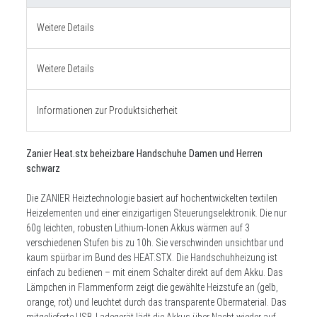
Weitere Details
Weitere Details
Informationen zur Produktsicherheit
Zanier Heat.stx beheizbare Handschuhe Damen und Herren
schwarz
Die ZANIER Heiztechnologie basiert auf hochentwickelten textilen
Heizelementen und einer einzigartigen Steuerungselektronik. Die nur
60g leichten, robusten Lithium-Ionen Akkus wärmen auf 3
verschiedenen Stufen bis zu 10h. Sie verschwinden unsichtbar und
kaum spürbar im Bund des HEAT.STX. Die Handschuhheizung ist
einfach zu bedienen – mit einem Schalter direkt auf dem Akku. Das
Lämpchen in Flammenform zeigt die gewählte Heizstufe an (gelb,
orange, rot) und leuchtet durch das transparente Obermaterial. Das
mitgelieferte USB-Ladegerät lädt die Akkus über Nacht wieder auf.