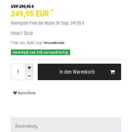
UVP 299,95 €
*
249,95 EUR
Niedrigster Preis der letzten 30 Tage:
249,95 €
Inhalt
1
Stück
* inkl. ges. MwSt. zzgl.
Versandkosten
Innerhalb von 24h versandfertig.
In den Warenkorb
Wunschliste
Beschreibung