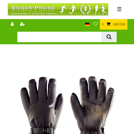
☰
0
0,00 EUR