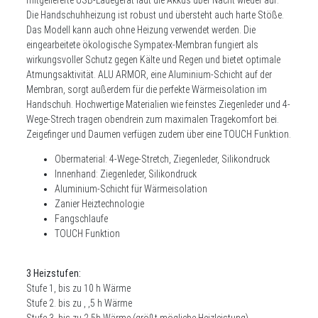
Die Handschuhheizung ist robust und übersteht auch harte Stöße.
Das Modell kann auch ohne Heizung verwendet werden. Die
eingearbeitete ökologische Sympatex-Membran fungiert als
wirkungsvoller Schutz gegen Kälte und Regen und bietet optimale
Atmungsaktivität. ALU ARMOR, eine Aluminium-Schicht auf der
Membran, sorgt außerdem für die perfekte Wärmeisolation im
Handschuh. Hochwertige Materialien wie feinstes Ziegenleder und 4-
Wege-Strech tragen obendrein zum maximalen Tragekomfort bei.
Zeigefinger und Daumen verfügen zudem über eine TOUCH Funktion.
Obermaterial: 4-Wege-Stretch, Ziegenleder, Silikondruck
Innenhand: Ziegenleder, Silikondruck
Aluminium-Schicht für Wärmeisolation
Zanier Heiztechnologie
Fangschlaufe
TOUCH Funktion
3 Heizstufen:
Stufe 1, bis zu 10 h Wärme
Stufe 2. bis zu , ,5 h Wärme
Stufe 3, bis zu 2,5h Wärme (größt mögliche Heizleistung)