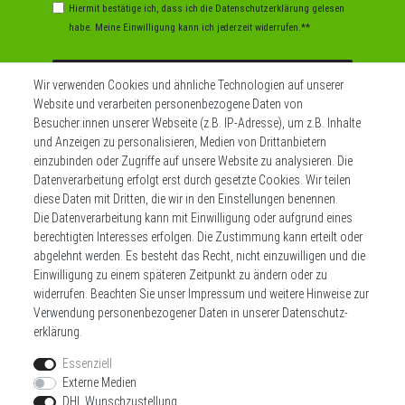
Hiermit bestätige ich, dass ich die
Daten­schutz­erklärung
gelesen
habe. Meine Einwilligung kann ich jederzeit widerrufen.**
Abonnieren
Wir verwenden Cookies und ähnliche Technologien auf unserer
Website und verarbeiten personenbezogene Daten von
** Hierbei handelt es sich um ein Pflichtfeld.
Besucher:innen unserer Webseite (z.B. IP-Adresse), um z.B. Inhalte
und Anzeigen zu personalisieren, Medien von Drittanbietern
einzubinden oder Zugriffe auf unsere Website zu analysieren. Die
Datenverarbeitung erfolgt erst durch gesetzte Cookies. Wir teilen
Widerrufs­recht
Impressum
diese Daten mit Dritten, die wir in den Einstellungen benennen.
Die Datenverarbeitung kann mit Einwilligung oder aufgrund eines
berechtigten Interesses erfolgen. Die Zustimmung kann erteilt oder
Daten­schutz­erklärung
AGB
Kontakt
abgelehnt werden. Es besteht das Recht, nicht einzuwilligen und die
Einwilligung zu einem späteren Zeitpunkt zu ändern oder zu
Zahlen sie bequem per
widerrufen. Beachten Sie unser
Impressum
und weitere Hinweise zur
Verwendung personenbezogener Daten in unserer
Daten­schutz­
erklärung
.
Essenziell
Externe Medien
DHL Wunschzustellung