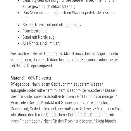
C-Infinity-Gewebe sorgt für besondere Farbechtheit und ist
außergewöhnlich chlorbeständig
Das Material schmiegt sich im Wasser perfekt dem Körper
an
Schnell trocknend und atmungsaktiv
Formbeständig
Bund mit Kordelzug
Alle Prints sind limitiert
Hier noch ein kleiner Tipp: Dieses Model muss bei der Anprobe sehr
eng anliegen, da es sich dann bei der ersten Schwimmeinheit perfekt
an deinen Körper anpasst.
Material
: 100% Polyester
Pflegetipps
: Nach jedem Gebrauch mit sauberem Wasser
ausspülen oder mit einem mildem Waschmittel waschen / Lassen
Sie Ihre Bademode im Schatten trocken / Nicht mit Chlor reinigen /
Vermeiden Sie den Kontakt mit Sonnenschutzmitteln, Parfüm,
Deodorant, Gerbstoffen und übermäßigem Schweiß / Vermeiden Sie
Abreibung durch raue Oberflächen / Entfernen Sie Sand sanft mit
Ihren Fingernägeln / Nicht für den Trockner geeignet / Nicht bügeln