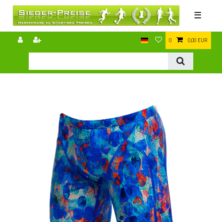
☰
0
0,00 EUR