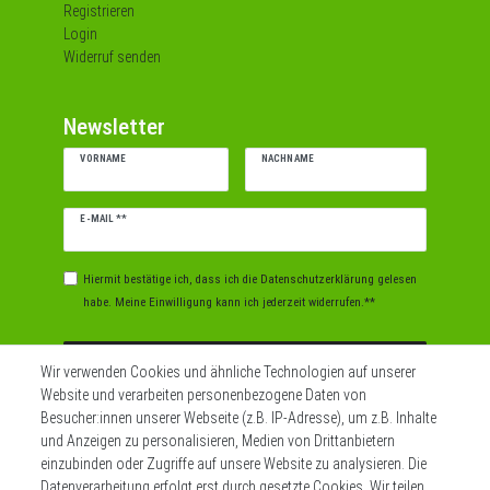
Registrieren
Login
Widerruf senden
Newsletter
VORNAME
NACHNAME
Newsletter
E-MAIL **
Honig
Hiermit bestätige ich, dass ich die
Daten­schutz­erklärung
gelesen
habe. Meine Einwilligung kann ich jederzeit widerrufen.**
Abonnieren
Wir verwenden Cookies und ähnliche Technologien auf unserer
Website und verarbeiten personenbezogene Daten von
** Hierbei handelt es sich um ein Pflichtfeld.
Besucher:innen unserer Webseite (z.B. IP-Adresse), um z.B. Inhalte
und Anzeigen zu personalisieren, Medien von Drittanbietern
einzubinden oder Zugriffe auf unsere Website zu analysieren. Die
Datenverarbeitung erfolgt erst durch gesetzte Cookies. Wir teilen
Widerrufs­recht
Impressum