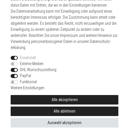
diese Daten mit Dritten, die wir in den Einstellungen benennen.
Die Datenverarbeitung kann mit Einwilligung oder aufgrund eines
berechtigten Interesses erfolgen. Die Zustimmung kann erteilt oder
Daten­schutz­erklärung
AGB
Kontakt
abgelehnt werden. Es besteht das Recht, nicht einzuwilligen und die
Einwilligung zu einem späteren Zeitpunkt zu ändern oder zu
Zahlen sie bequem per
widerrufen. Beachten Sie unser
Impressum
und weitere Hinweise zur
Verwendung personenbezogener Daten in unserer
Daten­schutz­
erklärung
.
Essenziell
Externe Medien
DHL Wunschzustellung
Wir versenden mit
PayPal
Funktional
Weitere Einstellungen
Alle akzeptieren
© Copyright 2026 | Alle Rechte vorbehalten.
Alle ablehnen
Realisierung und Umsetzung by
e
Commerce-factory
Auswahl akzeptieren