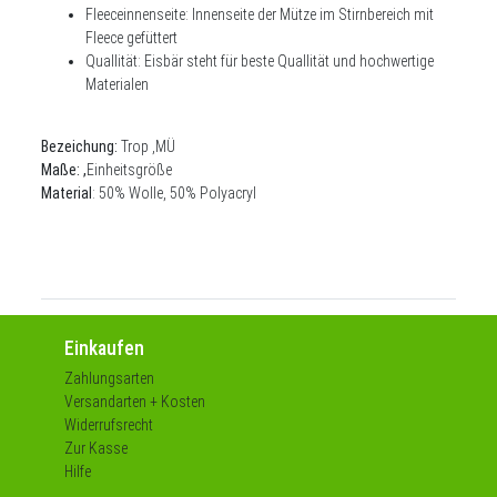
Fleeceinnenseite: Innenseite der Mütze im Stirnbereich mit
Fleece gefüttert
Quallität: Eisbär steht für beste Quallität und hochwertige
Materialen
Bezeichung:
Trop ,MÜ
Maße: ,
Einheitsgröße
Material
:
50% Wolle, 50% Polyacryl
Einkaufen
Zahlungsarten
Versandarten + Kosten
Widerrufsrecht
Zur Kasse
Hilfe