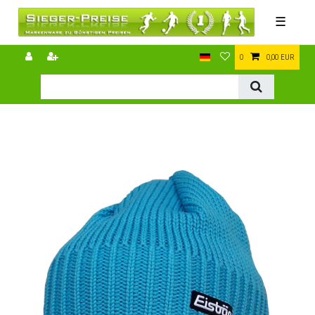
☰
0
0,00 EUR