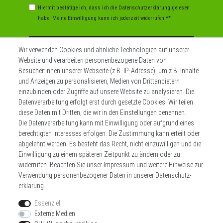
Hiermit bestätige ich, dass ich die
Daten­schutz­erklärung
gelesen
habe. Meine Einwilligung kann ich jederzeit widerrufen.**
Abonnieren
Wir verwenden Cookies und ähnliche Technologien auf unserer
Website und verarbeiten personenbezogene Daten von
** Hierbei handelt es sich um ein Pflichtfeld.
Besucher:innen unserer Webseite (z.B. IP-Adresse), um z.B. Inhalte
und Anzeigen zu personalisieren, Medien von Drittanbietern
einzubinden oder Zugriffe auf unsere Website zu analysieren. Die
Datenverarbeitung erfolgt erst durch gesetzte Cookies. Wir teilen
Widerrufs­recht
Impressum
diese Daten mit Dritten, die wir in den Einstellungen benennen.
Die Datenverarbeitung kann mit Einwilligung oder aufgrund eines
berechtigten Interesses erfolgen. Die Zustimmung kann erteilt oder
Daten­schutz­erklärung
AGB
Kontakt
abgelehnt werden. Es besteht das Recht, nicht einzuwilligen und die
Einwilligung zu einem späteren Zeitpunkt zu ändern oder zu
Zahlen sie bequem per
widerrufen. Beachten Sie unser
Impressum
und weitere Hinweise zur
Verwendung personenbezogener Daten in unserer
Daten­schutz­
erklärung
.
Essenziell
Externe Medien