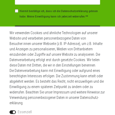
Honig
Hiermit bestätige ich, dass ich die
Daten­schutz­erklärung
gelesen
habe. Meine Einwilligung kann ich jederzeit widerrufen.**
Abonnieren
Wir verwenden Cookies und ähnliche Technologien auf unserer
Website und verarbeiten personenbezogene Daten von
** Hierbei handelt es sich um ein Pflichtfeld.
Besucher:innen unserer Webseite (z.B. IP-Adresse), um z.B. Inhalte
und Anzeigen zu personalisieren, Medien von Drittanbietern
einzubinden oder Zugriffe auf unsere Website zu analysieren. Die
Datenverarbeitung erfolgt erst durch gesetzte Cookies. Wir teilen
Widerrufs­recht
Impressum
diese Daten mit Dritten, die wir in den Einstellungen benennen.
Die Datenverarbeitung kann mit Einwilligung oder aufgrund eines
berechtigten Interesses erfolgen. Die Zustimmung kann erteilt oder
Daten­schutz­erklärung
AGB
Kontakt
abgelehnt werden. Es besteht das Recht, nicht einzuwilligen und die
Einwilligung zu einem späteren Zeitpunkt zu ändern oder zu
Zahlen sie bequem per
widerrufen. Beachten Sie unser
Impressum
und weitere Hinweise zur
Verwendung personenbezogener Daten in unserer
Daten­schutz­
erklärung
.
Essenziell