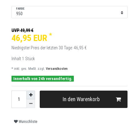
FARBE
UVP 49,99 €
*
46,95 EUR
Niedrigster Preis der letzten 30 Tage:
46,95 €
Inhalt
1
Stück
* inkl. ges. MwSt. zzgl.
Versandkosten
Innerhalb von 24h versandfertig.
In den Warenkorb
Wunschliste