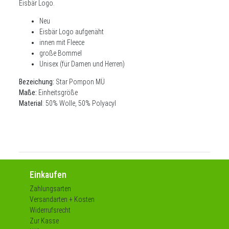
Eisbär Logo.
Neu
Eisbär Logo aufgenäht
innen mit Fleece
große Bommel
Unisex (für Damen und Herren)
Bezeichung:
Star Pompon MÜ
Maße:
Einheitsgröße
Material
:
50% Wolle, 50% Polyacyl
Einkaufen
Zahlungsarten
Versandarten + Kosten
Widerrufsrecht
Zur Kasse