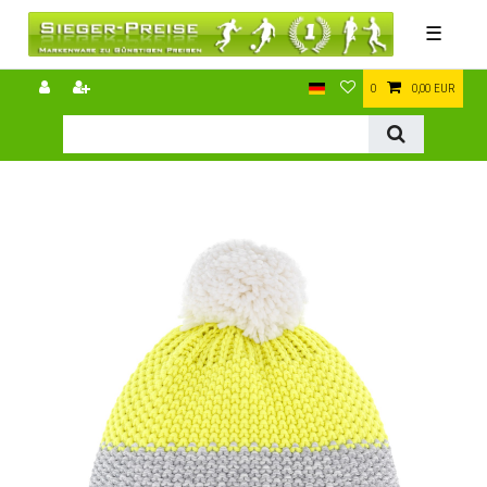
☰
0
0,00 EUR