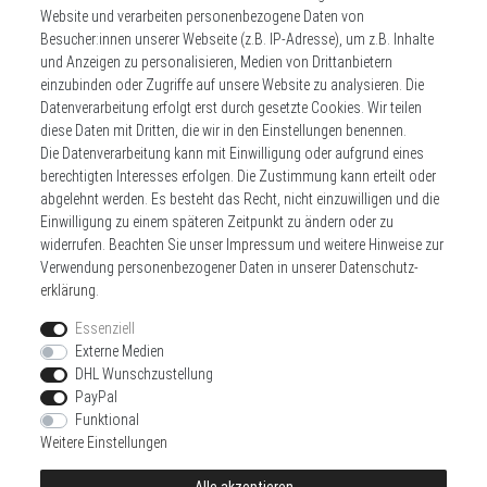
Website und verarbeiten personenbezogene Daten von
** Hierbei handelt es sich um ein Pflichtfeld.
Besucher:innen unserer Webseite (z.B. IP-Adresse), um z.B. Inhalte
und Anzeigen zu personalisieren, Medien von Drittanbietern
einzubinden oder Zugriffe auf unsere Website zu analysieren. Die
Datenverarbeitung erfolgt erst durch gesetzte Cookies. Wir teilen
Widerrufs­recht
Impressum
diese Daten mit Dritten, die wir in den Einstellungen benennen.
Die Datenverarbeitung kann mit Einwilligung oder aufgrund eines
berechtigten Interesses erfolgen. Die Zustimmung kann erteilt oder
Daten­schutz­erklärung
AGB
Kontakt
abgelehnt werden. Es besteht das Recht, nicht einzuwilligen und die
Einwilligung zu einem späteren Zeitpunkt zu ändern oder zu
Zahlen sie bequem per
widerrufen. Beachten Sie unser
Impressum
und weitere Hinweise zur
Verwendung personenbezogener Daten in unserer
Daten­schutz­
erklärung
.
Essenziell
Externe Medien
DHL Wunschzustellung
Wir versenden mit
PayPal
Funktional
Weitere Einstellungen