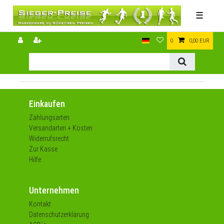
☰
0
0,00 EUR
Einkaufen
Zahlungsarten
Versandarten + Kosten
Widerrufsrecht
Zur Kasse
Hilfe
Unternehmen
Kontakt
Datenschutzerklärung