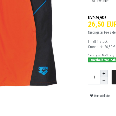
Bitte wählen
UVP 29,95 €
26,50 EU
Niedrigster Preis de
Inhalt
1
Stück
Grundpreis
26,50 € 
* inkl. ges. MwSt. zzgl.
Innerhalb von 24h
Wunschliste