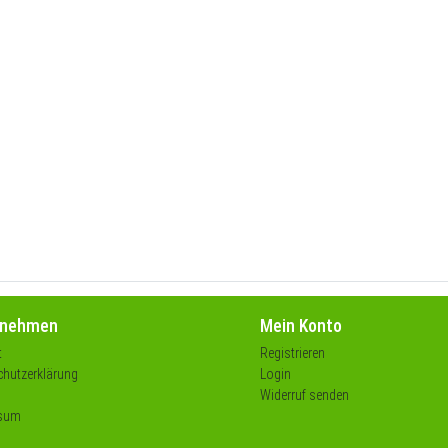
rnehmen
Mein Konto
t
Registrieren
hutzerklärung
Login
Widerruf senden
sum