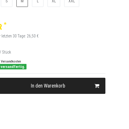
S
M
L
XL
XXL
*
R
r letzten 30 Tage:
26,50 €
/ Stück
Versandkosten
 versandfertig.
In den Warenkorb