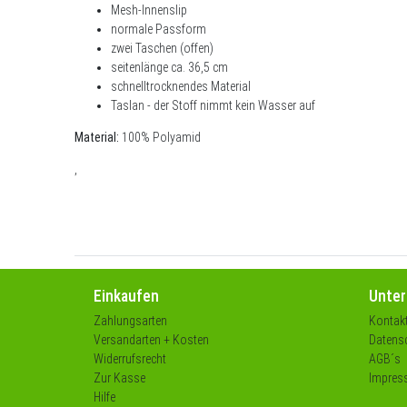
Mesh-Innenslip
normale Passform
zwei Taschen (offen)
seitenlänge ca. 36,5 cm
schnelltrocknendes Material
Taslan - der Stoff nimmt kein Wasser auf
Material:
100% Polyamid
,
Einkaufen
Unte
Zahlungsarten
Kontak
Versandarten + Kosten
Datensc
Widerrufsrecht
AGB´s
Zur Kasse
Impres
Hilfe