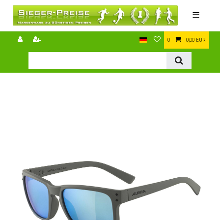
☰
0
0,00 EUR