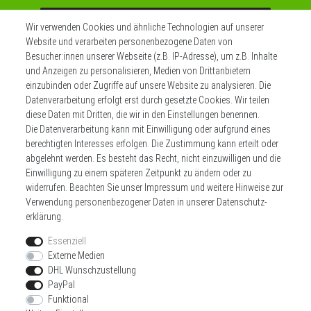
Abonnieren
Wir verwenden Cookies und ähnliche Technologien auf unserer
Website und verarbeiten personenbezogene Daten von
** Hierbei handelt es sich um ein Pflichtfeld.
Besucher:innen unserer Webseite (z.B. IP-Adresse), um z.B. Inhalte
und Anzeigen zu personalisieren, Medien von Drittanbietern
einzubinden oder Zugriffe auf unsere Website zu analysieren. Die
Datenverarbeitung erfolgt erst durch gesetzte Cookies. Wir teilen
Widerrufs­recht
Impressum
diese Daten mit Dritten, die wir in den Einstellungen benennen.
Die Datenverarbeitung kann mit Einwilligung oder aufgrund eines
berechtigten Interesses erfolgen. Die Zustimmung kann erteilt oder
Daten­schutz­erklärung
AGB
Kontakt
abgelehnt werden. Es besteht das Recht, nicht einzuwilligen und die
Einwilligung zu einem späteren Zeitpunkt zu ändern oder zu
Zahlen sie bequem per
widerrufen. Beachten Sie unser
Impressum
und weitere Hinweise zur
Verwendung personenbezogener Daten in unserer
Daten­schutz­
erklärung
.
Essenziell
Externe Medien
DHL Wunschzustellung
Wir versenden mit
PayPal
Funktional