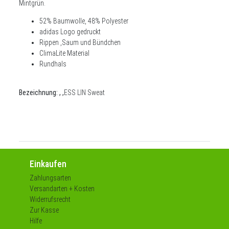
Mintgrün.
52% Baumwolle, 48% Polyester
adidas Logo gedruckt
Rippen ,Saum und Bündchen
ClimaLite Material
Rundhals
Bezeichnung:
, ,
ESS LIN Sweat
Einkaufen
Zahlungsarten
Versandarten + Kosten
Widerrufsrecht
Zur Kasse
Hilfe