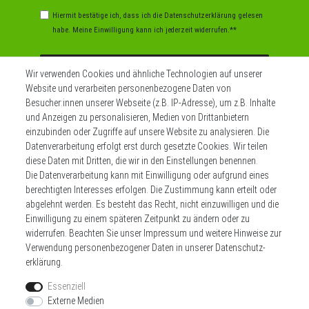
Hiermit bestätige ich, dass ich die
Daten­schutz­erklärung
gelesen
habe. Meine Einwilligung kann ich jederzeit widerrufen.**
Abonnieren
Wir verwenden Cookies und ähnliche Technologien auf unserer
Website und verarbeiten personenbezogene Daten von
** Hierbei handelt es sich um ein Pflichtfeld.
Besucher:innen unserer Webseite (z.B. IP-Adresse), um z.B. Inhalte
und Anzeigen zu personalisieren, Medien von Drittanbietern
einzubinden oder Zugriffe auf unsere Website zu analysieren. Die
Datenverarbeitung erfolgt erst durch gesetzte Cookies. Wir teilen
Widerrufs­recht
Impressum
diese Daten mit Dritten, die wir in den Einstellungen benennen.
Die Datenverarbeitung kann mit Einwilligung oder aufgrund eines
berechtigten Interesses erfolgen. Die Zustimmung kann erteilt oder
Daten­schutz­erklärung
AGB
Kontakt
abgelehnt werden. Es besteht das Recht, nicht einzuwilligen und die
Einwilligung zu einem späteren Zeitpunkt zu ändern oder zu
Zahlen sie bequem per
widerrufen. Beachten Sie unser
Impressum
und weitere Hinweise zur
Verwendung personenbezogener Daten in unserer
Daten­schutz­
erklärung
.
Essenziell
Externe Medien