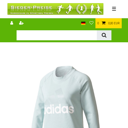
☰
0
0,00 EUR