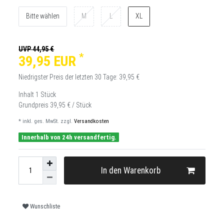
Bitte wählen
M
L
XL
UVP 44,95 €
*
39,95 EUR
Niedrigster Preis der letzten 30 Tage:
39,95 €
Inhalt
1
Stück
Grundpreis
39,95 € / Stück
* inkl. ges. MwSt. zzgl.
Versandkosten
Innerhalb von 24h versandfertig.
In den Warenkorb
Wunschliste