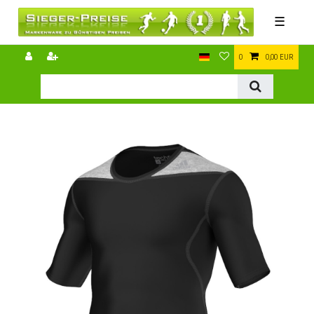
☰
0
0,00 EUR