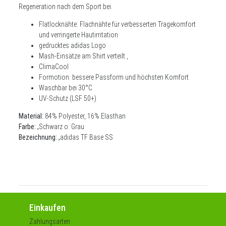
Regeneration nach dem Sport bei
.
Flatlocknähte: Flachnähte für verbesserten Tragekomfort
und verringerte Hautirritation
gedrucktes adidas Logo
Mash-Einsätze am Shirt verteilt ,
ClimaCool
Formotion: bessere Passform und höchsten Komfort
Waschbar bei 30°C
UV-Schutz (LSF 50+)
Material:
84% Polyester, 16% Elasthan
Farbe:
,
Schwarz o. Grau
Bezeichnung: ,
adidas TF Base SS
Einkaufen
Zahlungsarten