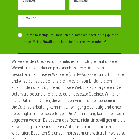
VORNAME
NACHNAME
Newsletter
E-MAIL **
Honig
Hiermit bestätige ich, dass ich die
Daten­schutz­erklärung
gelesen
habe. Meine Einwilligung kann ich jederzeit widerrufen.**
Abonnieren
Wir verwenden Cookies und ähnliche Technologien auf unserer
Website und verarbeiten personenbezogene Daten von
** Hierbei handelt es sich um ein Pflichtfeld.
Besucher:innen unserer Webseite (z.B. IP-Adresse), um z.B. Inhalte
und Anzeigen zu personalisieren, Medien von Drittanbietern
einzubinden oder Zugriffe auf unsere Website zu analysieren. Die
Datenverarbeitung erfolgt erst durch gesetzte Cookies. Wir teilen
Widerrufs­recht
Impressum
diese Daten mit Dritten, die wir in den Einstellungen benennen.
Die Datenverarbeitung kann mit Einwilligung oder aufgrund eines
berechtigten Interesses erfolgen. Die Zustimmung kann erteilt oder
Daten­schutz­erklärung
AGB
Kontakt
abgelehnt werden. Es besteht das Recht, nicht einzuwilligen und die
Einwilligung zu einem späteren Zeitpunkt zu ändern oder zu
Zahlen sie bequem per
widerrufen. Beachten Sie unser
Impressum
und weitere Hinweise zur