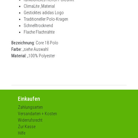
ClimaLite ,Material
Gesticktes adidas Logo
Traditioneller Polo-Kragen
Schnelltrocknend
Flache Flachnähte
Bezeichnung:
Core 18 Polo
Farbe: ,
siehe Auswahl
Material: ,
100
% Polyester
Einkaufen
Zahlungsarten
Versandarten + Kosten
Widerrufsrecht
Zur Kasse
Hilfe