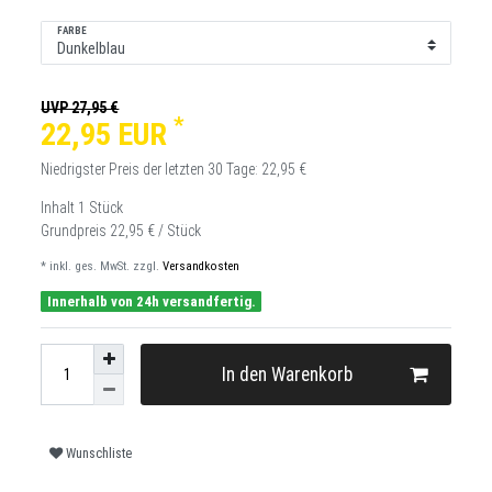
FARBE
UVP 27,95 €
*
22,95 EUR
Niedrigster Preis der letzten 30 Tage:
22,95 €
Inhalt
1
Stück
Grundpreis
22,95 € / Stück
* inkl. ges. MwSt. zzgl.
Versandkosten
Innerhalb von 24h versandfertig.
In den Warenkorb
Wunschliste