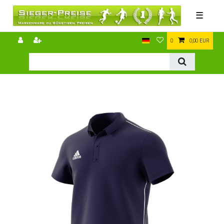
☰
0
0,00 EUR