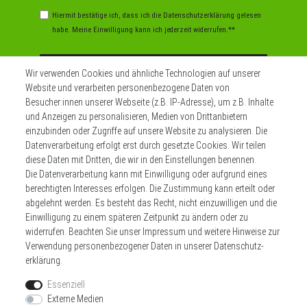
Hiermit bestätige ich, dass ich die
Daten­schutz­erklärung
gelesen
habe. Meine Einwilligung kann ich jederzeit widerrufen.**
Abonnieren
Wir verwenden Cookies und ähnliche Technologien auf unserer
Website und verarbeiten personenbezogene Daten von
** Hierbei handelt es sich um ein Pflichtfeld.
Besucher:innen unserer Webseite (z.B. IP-Adresse), um z.B. Inhalte
und Anzeigen zu personalisieren, Medien von Drittanbietern
einzubinden oder Zugriffe auf unsere Website zu analysieren. Die
Datenverarbeitung erfolgt erst durch gesetzte Cookies. Wir teilen
Widerrufs­recht
Impressum
diese Daten mit Dritten, die wir in den Einstellungen benennen.
Die Datenverarbeitung kann mit Einwilligung oder aufgrund eines
berechtigten Interesses erfolgen. Die Zustimmung kann erteilt oder
Daten­schutz­erklärung
AGB
Kontakt
abgelehnt werden. Es besteht das Recht, nicht einzuwilligen und die
Einwilligung zu einem späteren Zeitpunkt zu ändern oder zu
Zahlen sie bequem per
widerrufen. Beachten Sie unser
Impressum
und weitere Hinweise zur
Verwendung personenbezogener Daten in unserer
Daten­schutz­
erklärung
.
Essenziell
Externe Medien