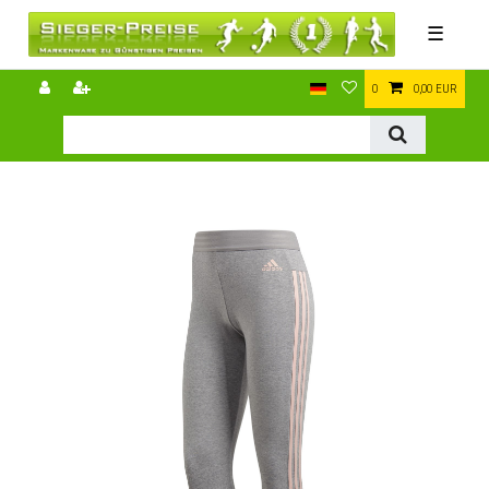
☰
0
0,00 EUR