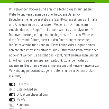
Abonnieren
Wir verwenden Cookies und ähnliche Technologien auf unserer
Website und verarbeiten personenbezogene Daten von
** Hierbei handelt es sich um ein Pflichtfeld.
Besucher:innen unserer Webseite (z.B. IP-Adresse), um z.B. Inhalte
und Anzeigen zu personalisieren, Medien von Drittanbietern
einzubinden oder Zugriffe auf unsere Website zu analysieren. Die
Datenverarbeitung erfolgt erst durch gesetzte Cookies. Wir teilen
Widerrufs­recht
Impressum
diese Daten mit Dritten, die wir in den Einstellungen benennen.
Die Datenverarbeitung kann mit Einwilligung oder aufgrund eines
berechtigten Interesses erfolgen. Die Zustimmung kann erteilt oder
Daten­schutz­erklärung
AGB
Kontakt
abgelehnt werden. Es besteht das Recht, nicht einzuwilligen und die
Einwilligung zu einem späteren Zeitpunkt zu ändern oder zu
Zahlen sie bequem per
widerrufen. Beachten Sie unser
Impressum
und weitere Hinweise zur
Verwendung personenbezogener Daten in unserer
Daten­schutz­
erklärung
.
Essenziell
Externe Medien
DHL Wunschzustellung
Wir versenden mit
PayPal
Funktional