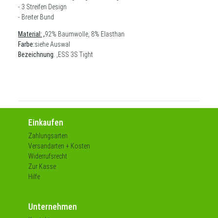
- 3 Streifen Design
- Breiter Bund
Material:
,
92% Baumwolle, 8% Elasthan
Farbe:
siehe Auswal
Bezeichnung
: ,ESS 3S Tight
Einkaufen
Zahlungsarten
Versandarten + Kosten
Widerrufsrecht
Zur Kasse
Hilfe
Unternehmen