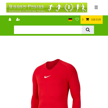
☰
0
0,00 EUR