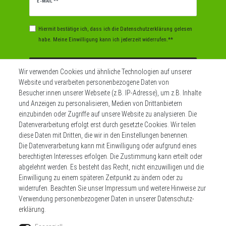
Newsletter
E-MAIL **
Honig
Hiermit bestätige ich, dass ich die
Daten­schutz­erklärung
gelesen
habe. Meine Einwilligung kann ich jederzeit widerrufen.**
Abonnieren
Wir verwenden Cookies und ähnliche Technologien auf unserer
Website und verarbeiten personenbezogene Daten von
** Hierbei handelt es sich um ein Pflichtfeld.
Besucher:innen unserer Webseite (z.B. IP-Adresse), um z.B. Inhalte
und Anzeigen zu personalisieren, Medien von Drittanbietern
einzubinden oder Zugriffe auf unsere Website zu analysieren. Die
Datenverarbeitung erfolgt erst durch gesetzte Cookies. Wir teilen
Widerrufs­recht
Impressum
diese Daten mit Dritten, die wir in den Einstellungen benennen.
Die Datenverarbeitung kann mit Einwilligung oder aufgrund eines
berechtigten Interesses erfolgen. Die Zustimmung kann erteilt oder
Daten­schutz­erklärung
AGB
Kontakt
abgelehnt werden. Es besteht das Recht, nicht einzuwilligen und die
Einwilligung zu einem späteren Zeitpunkt zu ändern oder zu
Zahlen sie bequem per
widerrufen. Beachten Sie unser
Impressum
und weitere Hinweise zur
Verwendung personenbezogener Daten in unserer
Daten­schutz­
erklärung
.