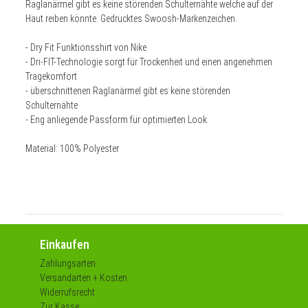
Raglanärmel gibt es keine störenden Schulternähte welche auf der
Haut reiben könnte. Gedrucktes Swoosh-Markenzeichen.
- Dry Fit Funktionsshirt von Nike
- Dri-FIT-Technologie sorgt für Trockenheit und einen angenehmen
Tragekomfort
- überschnittenen Raglanärmel gibt es keine störenden
Schulternähte
- Eng anliegende Passform für optimierten Look
Material: 100% Polyester
Einkaufen
Zahlungsarten
Versandarten + Kosten
Widerrufsrecht
Zur Kasse